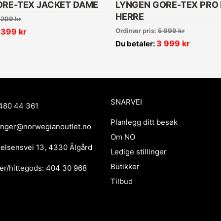
ORE-TEX JACKET DAME
LYNGEN GORE-TEX PRO
HERRE
 299
kr
 399
kr
Ordinær pris:
5 999
kr
3 999
kr
Du betaler:
SNARVEI
480 44 361
Planlegg ditt besøk
anger@norwegianoutlet.no
Om NO
ielsensvei 13, 4330 Ålgård
Ledige stillinger
Butikker
er/hittegods: 404 30 968
Tilbud