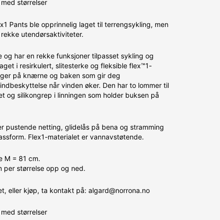
med størrelser
x1 Pants ble opprinnelig laget til terrengsykling, men
n rekke utendørsaktiviteter.
e og har en rekke funksjoner tilpasset sykling og
laget i resirkulert, slitesterke og fleksible flex™1-
inger på knærne og baken som gir deg
indbeskyttelse når vinden øker. Den har to lommer til
t og silikongrep i linningen som holder buksen på
er pustende netting, glidelås på bena og stramming
assform. Flex1-materialet er vannavstøtende.
se M = 81 cm.
per størrelse opp og ned.
, eller kjøp, ta kontakt på: algard@norrona.no
med størrelser