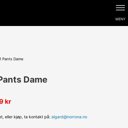
x1 Pants Dame
 Pants Dame
99
kr
, eller kjøp, ta kontakt på:
algard@norrona.no