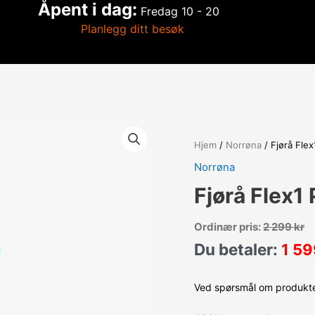
Åpent i dag:
Fredag
10 - 20
Planlegg ditt besøk
Hjem
/
Norrøna
/ Fjørå Fle
Norrøna
Fjørå Flex1
Ordinær pris:
2 299
kr
Du betaler:
1 5
Ved spørsmål om produktet