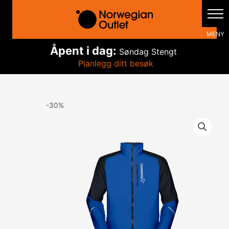
Hopp
rett
til
innholdet
Åpent i dag:
Søndag
Stengt
Planlegg ditt besøk
-30%