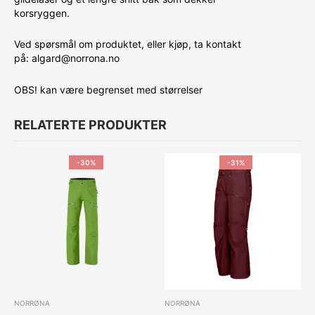
korsryggen.
Ved spørsmål om produktet, eller kjøp, ta kontakt
på: algard@norrona.no
OBS! kan være begrenset med størrelser
RELATERTE PRODUKTER
-30%
-31%
NORRØNA
NORRØNA