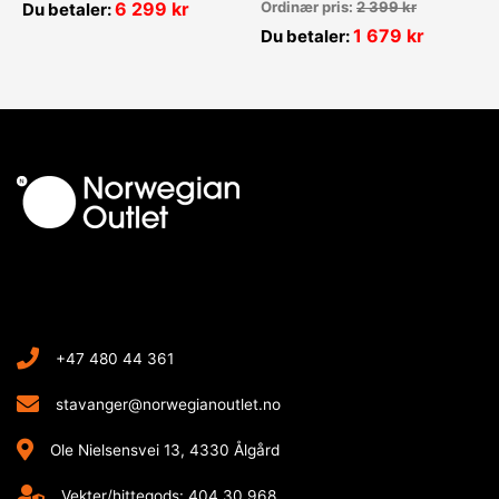
6 299
kr
Ordinær pris:
2 399
kr
Du betaler:
1 679
kr
Du betaler:
+47 480 44 361
stavanger@norwegianoutlet.no
Ole Nielsensvei 13, 4330 Ålgård
Vekter/hittegods: 404 30 968