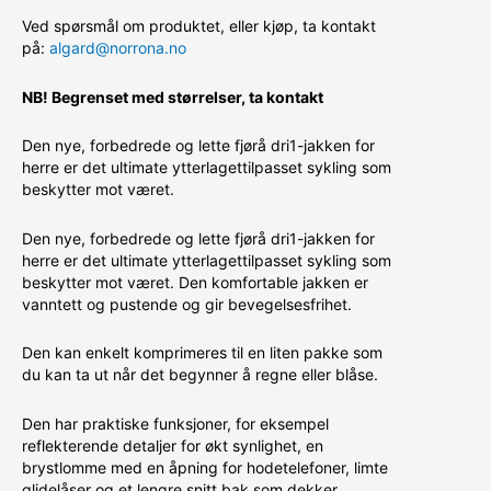
Ved spørsmål om produktet, eller kjøp, ta kontakt
på:
algard@norrona.no
NB! Begrenset med størrelser, ta kontakt
Den nye, forbedrede og lette fjørå dri1-jakken for
herre er det ultimate ytterlagettilpasset sykling som
beskytter mot været.
Den nye, forbedrede og lette fjørå dri1-jakken for
herre er det ultimate ytterlagettilpasset sykling som
beskytter mot været. Den komfortable jakken er
vanntett og pustende og gir bevegelsesfrihet.
Den kan enkelt komprimeres til en liten pakke som
du kan ta ut når det begynner å regne eller blåse.
Den har praktiske funksjoner, for eksempel
reflekterende detaljer for økt synlighet, en
brystlomme med en åpning for hodetelefoner, limte
glidelåser og et lengre snitt bak som dekker