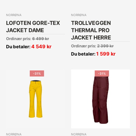
NORRØNA
NORRØNA
LOFOTEN GORE-TEX
TROLLVEGGEN
JACKET DAME
THERMAL PRO
JACKET HERRE
Ordinær pris:
6 499
kr
4 549
kr
Ordinær pris:
2 399
kr
Du betaler:
1 599
kr
Du betaler:
-31%
-31%
NORRØNA
NORRØNA