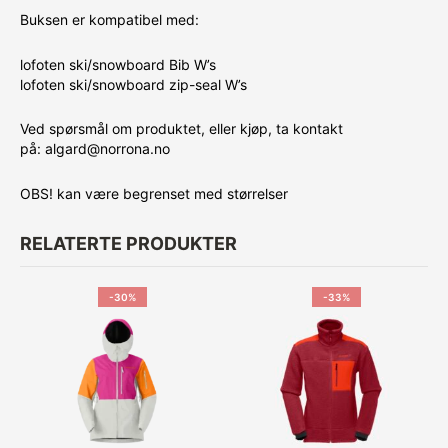
Buksen er kompatibel med:
lofoten ski/snowboard Bib W’s
lofoten ski/snowboard zip-seal W’s
Ved spørsmål om produktet, eller kjøp, ta kontakt
på: algard@norrona.no
OBS! kan være begrenset med størrelser
RELATERTE PRODUKTER
-30%
-33%