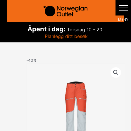
Hopp
rett
til
innholdet
Åpent i dag:
Torsdag
10 - 20
Planlegg ditt besøk
-40%