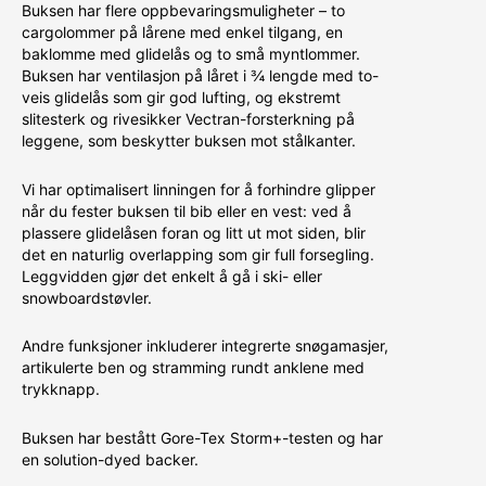
Buksen har flere oppbevaringsmuligheter – to
cargolommer på lårene med enkel tilgang, en
baklomme med glidelås og to små myntlommer.
Buksen har ventilasjon på låret i ¾ lengde med to-
veis glidelås som gir god lufting, og ekstremt
slitesterk og rivesikker Vectran-forsterkning på
leggene, som beskytter buksen mot stålkanter.
Vi har optimalisert linningen for å forhindre glipper
når du fester buksen til bib eller en vest: ved å
plassere glidelåsen foran og litt ut mot siden, blir
det en naturlig overlapping som gir full forsegling.
Leggvidden gjør det enkelt å gå i ski- eller
snowboardstøvler.
Andre funksjoner inkluderer integrerte snøgamasjer,
artikulerte ben og stramming rundt anklene med
trykknapp.
Buksen har bestått Gore-Tex Storm+-testen og har
en solution-dyed backer.