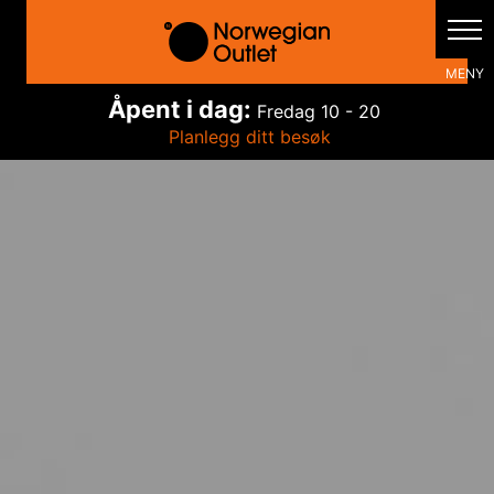
Hopp
rett
til
innholdet
Åpent i dag:
Fredag
10 - 20
Planlegg ditt besøk