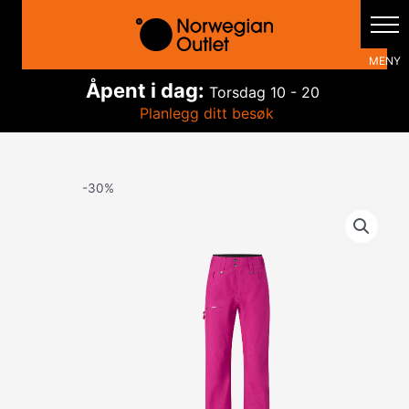
Hopp
rett
til
innholdet
Åpent i dag:
Torsdag
10 - 20
Planlegg ditt besøk
-30%