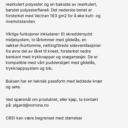
resirkulert polyester og en bakside av resirkulert,
børstet polyesterflanell. Det nederste benet er
forsterket med Vectran 163 gm2 for å øke kutt- og
rivemotstanden.
Viktige funksjoner inkluderer: Et skreddersydd
midjesystem, to lårlommer med glidelås, en
nøkkel-/kortlomme, nettingfôrede sideventilasjoner
fra øvre del av låret til kneet, forsterket nedre
benkant med trykknapper og snøgamasjer. De er
kompatible med vårt pudderskjørt med glidelås,
trykknappsystem og bib.
Buksen har en teknisk passform med leddede knær
og sete.
Ved spørsmål om produktet, eller kjøp, ta kontakt
på: algard@norrona.no
OBS! kan være begrenset med størrelser