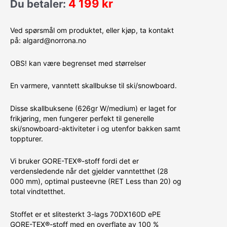
4 199
kr
Du betaler:
Ved spørsmål om produktet, eller kjøp, ta kontakt
på: algard@norrona.no
OBS! kan være begrenset med størrelser
En varmere, vanntett skallbukse til ski/snowboard.
Disse skallbuksene (626gr W/medium) er laget for
frikjøring, men fungerer perfekt til generelle
ski/snowboard-aktiviteter i og utenfor bakken samt
toppturer.
Vi bruker GORE-TEX®-stoff fordi det er
verdensledende når det gjelder vanntetthet (28
000 mm), optimal pusteevne (RET Less than 20) og
total vindtetthet.
Stoffet er et slitesterkt 3-lags 70DX160D ePE
GORE-TEX®-stoff med en overflate av 100 %