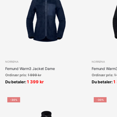
NORRØNA
NORRØNA
Femund Warm3 Jacket Dame
Femund Warm3
Ordinær pris:
1 999
kr
Ordinær pris:
1
1 399
kr
1
Du betaler:
Du betaler:
-30%
-30%