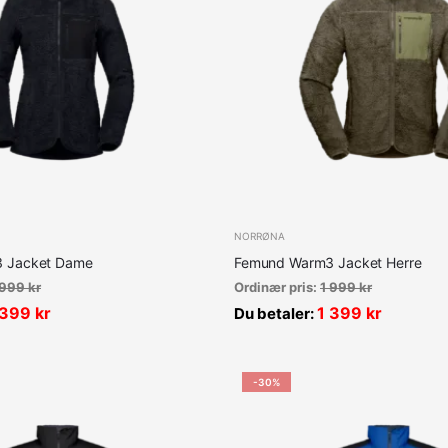
NORRØNA
 Jacket Dame
Femund Warm3 Jacket Herre
 999
kr
Ordinær pris:
1 999
kr
 399
kr
1 399
kr
Du betaler:
-30%