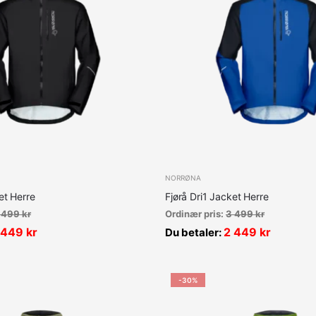
NORRØNA
et Herre
Fjørå Dri1 Jacket Herre
 499
kr
Ordinær pris:
3 499
kr
 449
kr
2 449
kr
Du betaler:
-30%