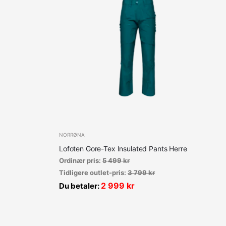
NORRØNA
Lofoten Gore-Tex Insulated Pants Herre
Ordinær pris:
5 499
kr
Tidligere outlet-pris:
3 799
kr
2 999
kr
Du betaler: