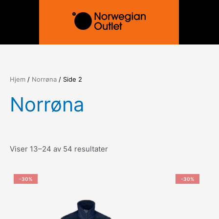
Hopp
rett
til
innholdet
Hjem
/
Norrøna
/ Side 2
Norrøna
Viser 13–24 av 54 resultater
-30%
-30%