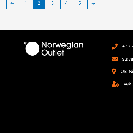
←
1
2
3
4
5
→
+47 
stav
Ole N
Vekt