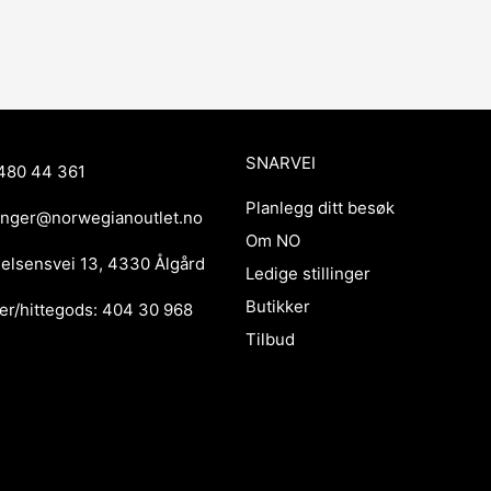
SNARVEI
480 44 361
Planlegg ditt besøk
anger@norwegianoutlet.no
Om NO
ielsensvei 13, 4330 Ålgård
Ledige stillinger
Butikker
er/hittegods: 404 30 968
Tilbud