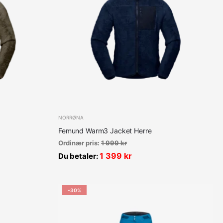
NORRØNA
Femund Warm3 Jacket Herre
Ordinær pris:
1 999
kr
1 399
kr
Du betaler:
-30%