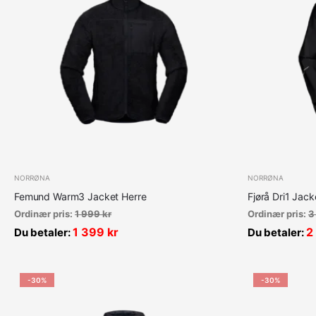
NORRØNA
NORRØNA
Femund Warm3 Jacket Herre
Fjørå Dri1 Jack
Ordinær pris:
1 999
kr
Ordinær pris:
3
1 399
kr
2
Du betaler:
Du betaler:
-30%
-30%