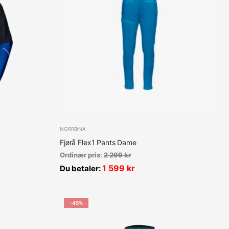
NORRØNA
Fjørå Flex1 Pants Dame
Ordinær pris:
2 299
kr
1 599
kr
Du betaler:
-45%