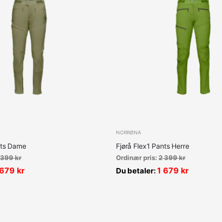
NORRØNA
nts Dame
Fjørå Flex1 Pants Herre
 399
kr
Ordinær pris:
2 399
kr
 679
kr
1 679
kr
Du betaler: