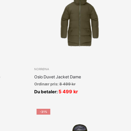
NORRØNA
e
Oslo Duvet Jacket Dame
Ordinær pris:
8 499
kr
5 499
kr
Du betaler:
-31%