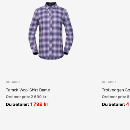
NORRØNA
NORRØNA
Tamok Wool Shirt Dame
Trollveggen Go
Ordinær pris:
2 699
kr
Ordinær pris:
6
1 799
kr
4
Du betaler:
Du betaler: