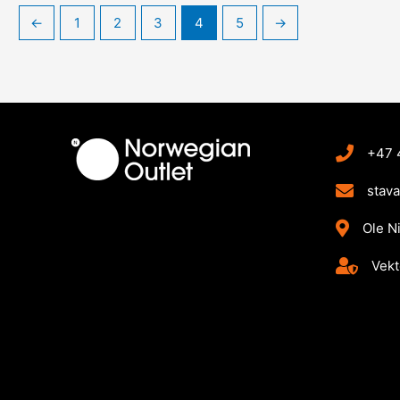
←
1
2
3
4
5
→
+47 
stav
Ole N
Vekt