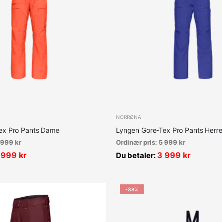
NORRØNA
ex Pro Pants Dame
Lyngen Gore-Tex Pro Pants Herr
 999
kr
Ordinær pris:
5 999
kr
 999
kr
3 999
kr
Du betaler:
-38%