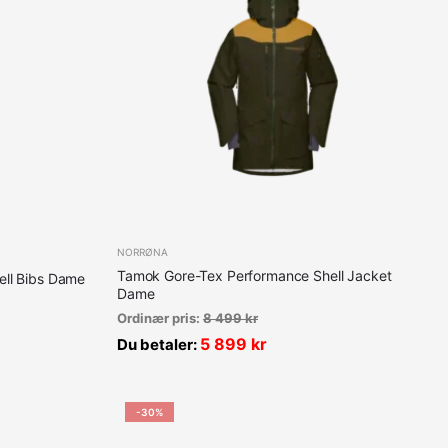
NORRØNA
Tamok Gore-Tex Performance Shell Jacket
ll Bibs Dame
Dame
Ordinær pris:
8 499
kr
5 899
kr
Du betaler:
-30%