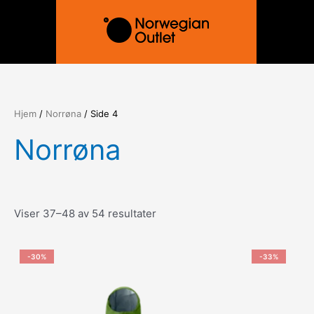
Hopp
rett
til
innholdet
Hjem
/
Norrøna
/ Side 4
Norrøna
Viser 37–48 av 54 resultater
-30%
-33%