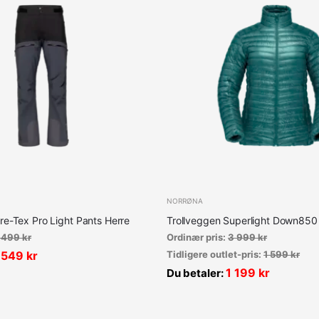
NORRØNA
re-Tex Pro Light Pants Herre
Trollveggen Superlight Down85
 499
kr
Ordinær pris:
3 999
kr
 549
kr
Tidligere outlet-pris:
1 599
kr
1 199
kr
Du betaler: