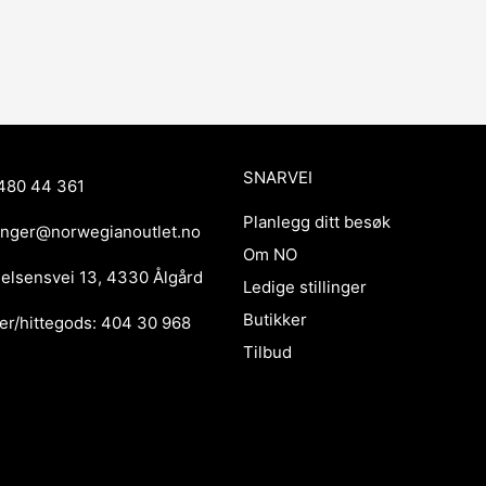
SNARVEI
480 44 361
Planlegg ditt besøk
anger@norwegianoutlet.no
Om NO
ielsensvei 13, 4330 Ålgård
Ledige stillinger
Butikker
er/hittegods: 404 30 968
Tilbud