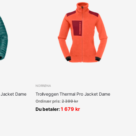
NORRØNA
0 Jacket Dame
Trollveggen Thermal Pro Jacket Dame
Ordinær pris:
2 399
kr
1 679
kr
Du betaler: