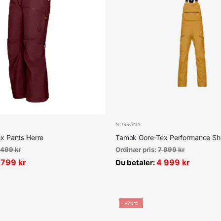
NORRØNA
x Pants Herre
Tamok Gore-Tex Performance She
 499
kr
Ordinær pris:
7 999
kr
 799
kr
4 999
kr
Du betaler:
-70%