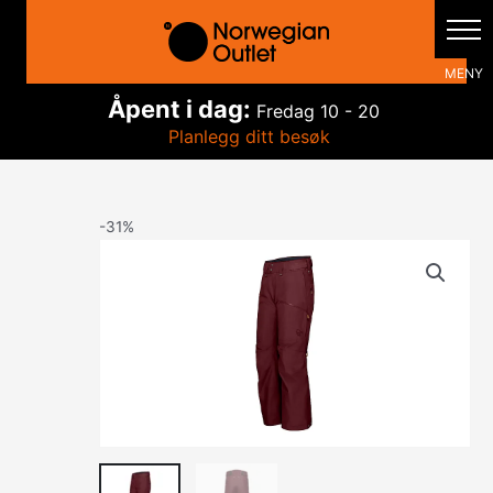
Hopp
rett
til
innholdet
Åpent i dag:
Fredag
10 - 20
Planlegg ditt besøk
-31%