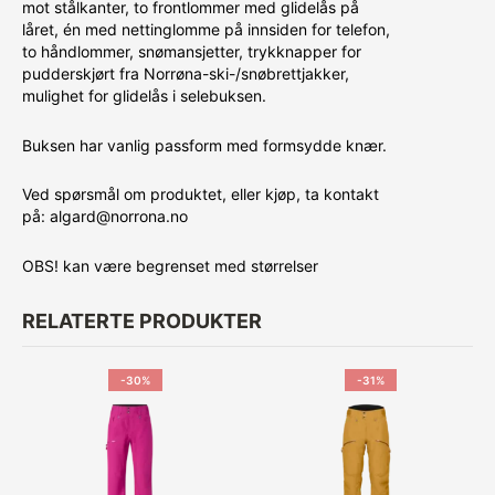
mot stålkanter, to frontlommer med glidelås på
låret, én med nettinglomme på innsiden for telefon,
to håndlommer, snømansjetter, trykknapper for
pudderskjørt fra Norrøna-ski-/snøbrettjakker,
mulighet for glidelås i selebuksen.
Buksen har vanlig passform med formsydde knær.
Ved spørsmål om produktet, eller kjøp, ta kontakt
på: algard@norrona.no
OBS! kan være begrenset med størrelser
RELATERTE PRODUKTER
-30%
-31%