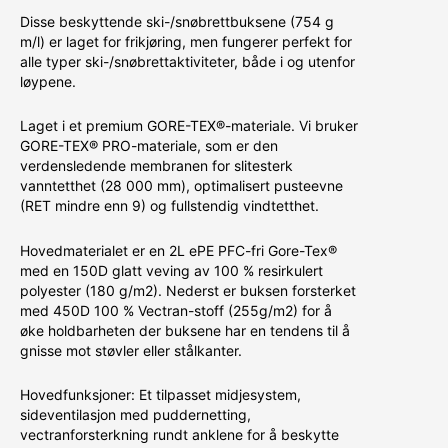
Disse beskyttende ski-/snøbrettbuksene (754 g
m/l) er laget for frikjøring, men fungerer perfekt for
alle typer ski-/snøbrettaktiviteter, både i og utenfor
løypene.
Laget i et premium GORE-TEX®-materiale. Vi bruker
GORE-TEX® PRO-materiale, som er den
verdensledende membranen for slitesterk
vanntetthet (28 000 mm), optimalisert pusteevne
(RET mindre enn 9) og fullstendig vindtetthet.
Hovedmaterialet er en 2L ePE PFC-fri Gore-Tex®
med en 150D glatt veving av 100 % resirkulert
polyester (180 g/m2). Nederst er buksen forsterket
med 450D 100 % Vectran-stoff (255g/m2) for å
øke holdbarheten der buksene har en tendens til å
gnisse mot støvler eller stålkanter.
Hovedfunksjoner: Et tilpasset midjesystem,
sideventilasjon med puddernetting,
vectranforsterkning rundt anklene for å beskytte