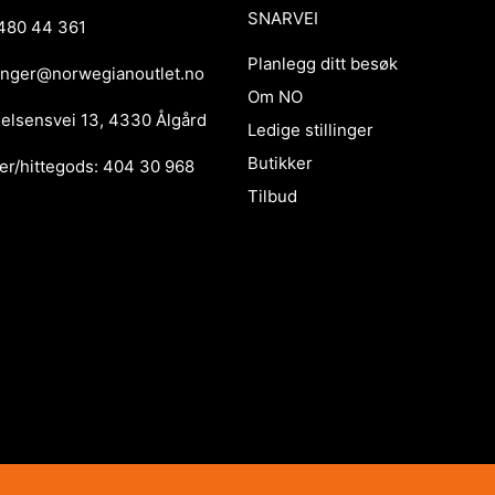
SNARVEI
480 44 361
Planlegg ditt besøk
anger@norwegianoutlet.no
Om NO
ielsensvei 13, 4330 Ålgård
Ledige stillinger
Butikker
er/hittegods: 404 30 968
Tilbud