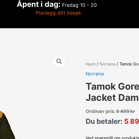
Åpent i dag:
Fredag
10 - 20
Planlegg ditt besøk
Hjem
/
Norrøna
/ Tamok Gor
Norrøna
Tamok Gore
Jacket Dam
Ordinær pris:
8 499
kr
Du betaler:
5 8
Ved spørsmål om produktet