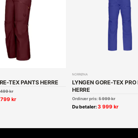
NORRØNA
RE-TEX PANTS HERRE
LYNGEN GORE-TEX PRO
HERRE
 499
kr
 799
kr
Ordinær pris:
5 999
kr
3 999
kr
Du betaler: