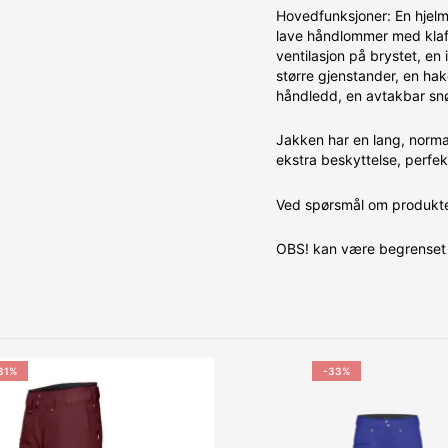
Hovedfunksjoner: En hjelm
lave håndlommer med klaff
ventilasjon på brystet, e
større gjenstander, en hak
håndledd, en avtakbar sn
Jakken har en lang, norma
ekstra beskyttelse, perfekt
Ved spørsmål om produktet
OBS! kan være begrenset 
31%
-33%