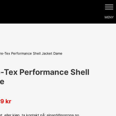
e-Tex Performance Shell Jacket Dame
-Tex Performance Shell
e
99
kr
, eller kjøp, ta kontakt på: algard@norrona.no