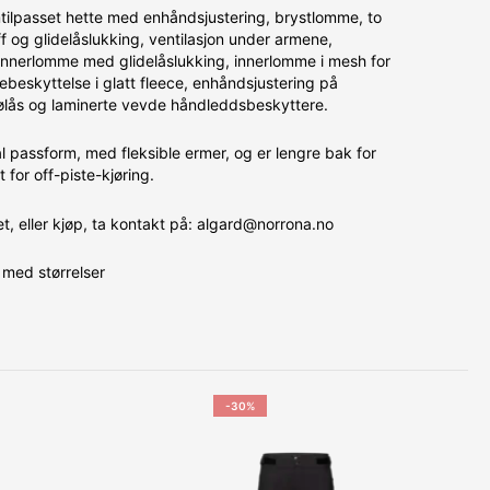
tilpasset hette med enhåndsjustering, brystlomme, to
 og glidelåslukking, ventilasjon under armene,
n innerlomme med glidelåslukking, innerlomme i mesh for
ebeskyttelse i glatt fleece, enhåndsjustering på
ølås og laminerte vevde håndleddsbeskyttere.
l passform, med fleksible ermer, og er lengre bak for
 for off-piste-kjøring.
, eller kjøp, ta kontakt på: algard@norrona.no
med størrelser
-30%