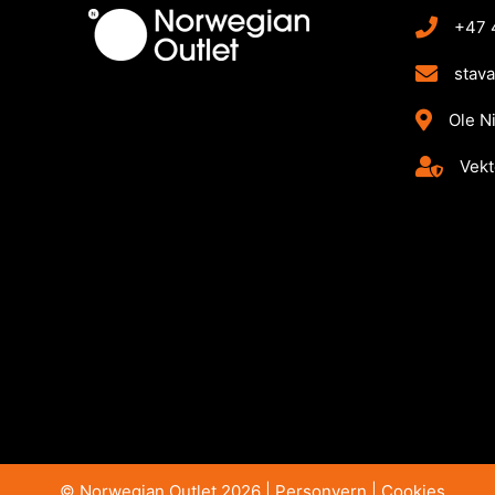
+47 
stav
Ole N
Vekt
© Norwegian Outlet 2026 |
Personvern
|
Cookies​