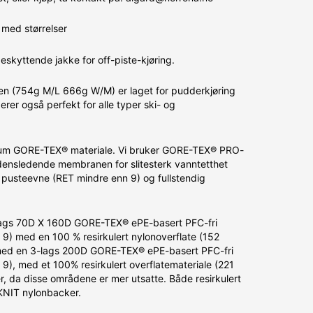
med størrelser
skyttende jakke for off-piste-kjøring.
ken (754g M/L 666g W/M) er laget for pudderkjøring
rer også perfekt for alle typer ski- og
mium GORE-TEX® materiale. Vi bruker GORE-TEX® PRO-
densledende membranen for slitesterk vanntetthet
 pusteevne (RET mindre enn 9) og fullstendig
lags 70D X 160D GORE-TEX® ePE-basert PFC-fri
 9) med en 100 % resirkulert nylonoverflate (152
 med en 3-lags 200D GORE-TEX® ePE-basert PFC-fri
9), med et 100% resirkulert overflatemateriale (221
r, da disse områdene er mer utsatte. Både resirkulert
KNIT nylonbacker.