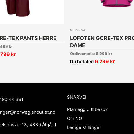
NORRØNA
RE-TEX PANTS HERRE
LOFOTEN GORE-TEX PR
DAME
 499
kr
 799
kr
Ordinær pris:
8 999
kr
6 299
kr
Du betaler:
SNARVEI
480 44 361
Planlegg ditt besøk
anger@norwegianoutlet.no
Om NO
ielsensvei 13, 4330 Ålgård
Ledige stillinger