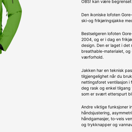
OBS! kan være begrenset 
Den ikoniske lofoten Gore
ski-og frikjøringsjakke me
Bestselgeren lofoten Gore-
2004, og er i dag en frikj
design. Den er laget i de
breathable-materialet, og 
værforhold.
Jakken har en teknisk pa
tilgjengelighet når du bru
nettingsforet ventilasjon i
deg rask og enkel tilgang 
som er svært etterspurt 
Andre viktige funksjoner 
håndsjustering, asymmetri
håndgamasjer, to-veis ven
og trykknapper og vannavs