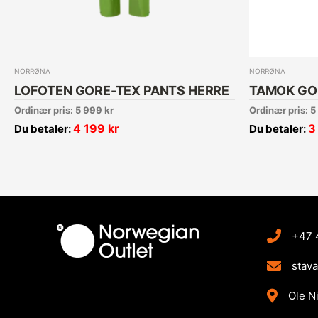
NORRØNA
NORRØNA
LOFOTEN GORE-TEX PANTS HERRE
TAMOK GO
Ordinær pris:
5 999
kr
Ordinær pris:
5
4 199
kr
3
Du betaler:
Du betaler:
+47 
stav
Ole N