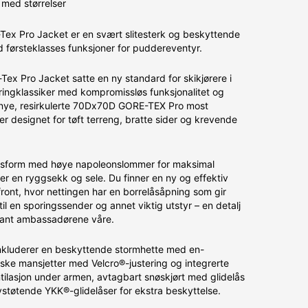
med størrelser
-Tex Pro Jacket er en svært slitesterk og beskyttende
d førsteklasses funksjoner for puddereventyr.
Tex Pro Jacket satte en ny standard for skikjørere i
øringklassiker med kompromissløs funksjonalitet og
t nye, resirkulerte 70Dx70D GORE-TEX Pro most
er designet for tøft terreng, bratte sider og krevende
ssform med høye napoleonslommer for maksimal
ker en ryggsekk og sele. Du finner en ny og effektiv
 front, hvor nettingen har en borrelåsåpning som gir
til en sporingssender og annet viktig utstyr – en detalj
blant ambassadørene våre.
inkluderer en beskyttende stormhette med en-
ske mansjetter med Velcro®-justering og integrerte
tilasjon under armen, avtagbart snøskjørt med glidelås
tøtende YKK®-glidelåser for ekstra beskyttelse.