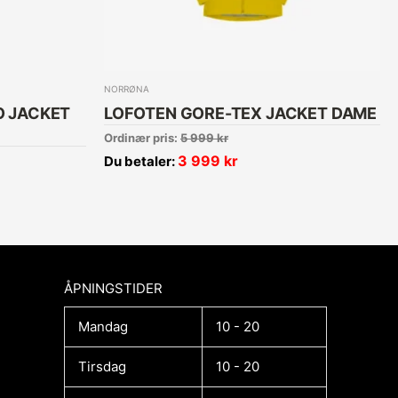
NORRØNA
O JACKET
LOFOTEN GORE-TEX JACKET DAME
Ordinær pris:
5 999
kr
3 999
kr
Du betaler:
ÅPNINGSTIDER​
Mandag
10 - 20
Tirsdag
10 - 20