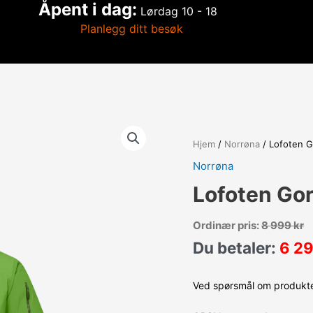
Åpent i dag:
Lørdag
10 - 18
Planlegg ditt besøk
Hjem
/
Norrøna
/ Lofoten G
Norrøna
Lofoten Gor
Ordinær pris:
8 999
kr
Du betaler:
6 2
Ved spørsmål om produktet