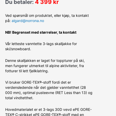
4 399
kr
Du betaler:
Ved spørsmål om produktet, eller kjøp, ta kontakt
på:
algard@norrona.no
NB! Begrenset med størrelser, ta kontakt
Vår letteste vanntette 3-lags skalljakke for
ski/snowboard.
Denne skalljakken er laget for toppturer på ski,
men fungerer utmerket til alpine aktiviteter, fra
fotturer til lett fjellklatring.
Vi bruker GORE-TEX®-stoff fordi det er
verdensledende når det gjelder vanntetthet (28
000 mm), optimal pusteevne (RET Less than 13) og
total vindtetthet.
Hovedmaterialet er et 3-lags 30D vevd ePE GORE-
TEX® C-strikket ePE GORE-TEX®-stoff med en