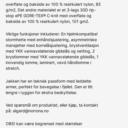
overflate og bakside av 100 % resirkulert nylon, 85
g/m2. Det andre materialet er et 3-lags 30D rip-
stop ePE GORE-TEX® C-knit med overflate og
bakside av 100 % resirkulert nylon, 101 gm2.
Viktige funksjoner inkluderer: En hjelmkompatibel
stormhette med enhåndsjustering, asymmetriske
mansjetter med borrelåsjustering, brystventilasjon
med YKK vannavstøtende glidelås og netting, 2
brystlommer med YKK vannavstøtende glidelås, 1
innvendig lomme, laminert, vevd håndlomme i
stretch.
Jakken har en teknisk passform med leddelte
armer, perfekt for bevegelse i fjellet. Den er litt
lengre i ryggen for ekstra beskyttelse.
Ved spørsmål om produktet, eller kjøp, ta kontakt
på: algard@norrona.no
OBS! kan være begrenset med størrelser