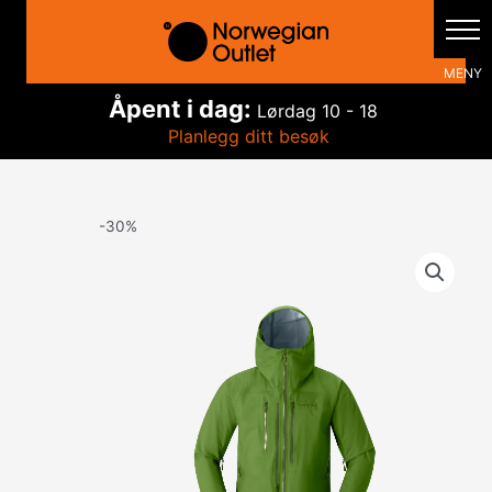
Hopp
rett
til
innholdet
Åpent i dag:
Lørdag
10 - 18
Planlegg ditt besøk
-30%