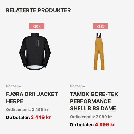
RELATERTE PRODUKTER
-30%
-38%
NORRØNA
NORRØNA
FJØRÅ DRI1 JACKET
TAMOK GORE-TEX
HERRE
PERFORMANCE
SHELL BIBS DAME
Ordinær pris:
3 499
kr
2 449
kr
Ordinær pris:
7 999
kr
Du betaler:
4 999
kr
Du betaler: