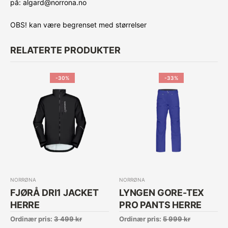
på: algard@norrona.no
OBS! kan være begrenset med størrelser
RELATERTE PRODUKTER
-30%
-33%
NORRØNA
NORRØNA
FJØRÅ DRI1 JACKET
LYNGEN GORE-TEX
HERRE
PRO PANTS HERRE
Ordinær pris:
3 499
kr
Ordinær pris:
5 999
kr