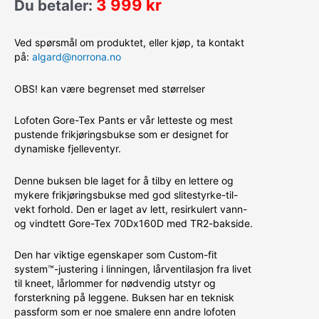
3 999
kr
Du betaler:
Ved spørsmål om produktet, eller kjøp, ta kontakt
på:
algard@norrona.no
OBS! kan være begrenset med størrelser
Lofoten Gore-Tex Pants er vår letteste og mest
pustende frikjøringsbukse som er designet for
dynamiske fjelleventyr.
Denne buksen ble laget for å tilby en lettere og
mykere frikjøringsbukse med god slitestyrke-til-
vekt forhold. Den er laget av lett, resirkulert vann-
og vindtett Gore-Tex 70Dx160D med TR2-bakside.
Den har viktige egenskaper som Custom-fit
system™-justering i linningen, lårventilasjon fra livet
til kneet, lårlommer for nødvendig utstyr og
forsterkning på leggene. Buksen har en teknisk
passform som er noe smalere enn andre lofoten