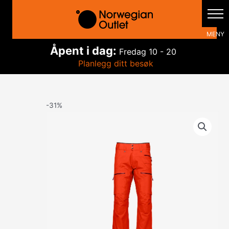
Hopp
rett
til
innholdet
Åpent i dag:
Fredag
10 - 20
Planlegg ditt besøk
-31%