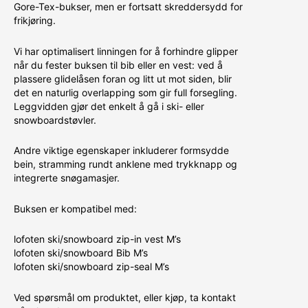
Gore-Tex-bukser, men er fortsatt skreddersydd for
frikjøring.
Vi har optimalisert linningen for å forhindre glipper
når du fester buksen til bib eller en vest: ved å
plassere glidelåsen foran og litt ut mot siden, blir
det en naturlig overlapping som gir full forsegling.
Leggvidden gjør det enkelt å gå i ski- eller
snowboardstøvler.
Andre viktige egenskaper inkluderer formsydde
bein, stramming rundt anklene med trykknapp og
integrerte snøgamasjer.
Buksen er kompatibel med:
lofoten ski/snowboard zip-in vest M’s
lofoten ski/snowboard Bib M’s
lofoten ski/snowboard zip-seal M’s
Ved spørsmål om produktet, eller kjøp, ta kontakt