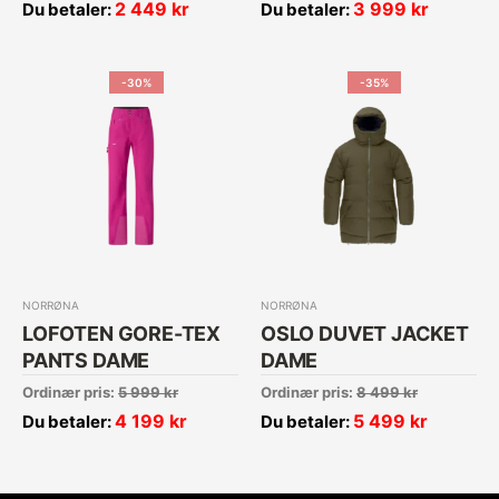
2 449
kr
3 999
kr
Du betaler:
Du betaler:
-30%
-35%
NORRØNA
NORRØNA
LOFOTEN GORE-TEX
OSLO DUVET JACKET
PANTS DAME
DAME
Ordinær pris:
5 999
kr
Ordinær pris:
8 499
kr
4 199
kr
5 499
kr
Du betaler:
Du betaler: