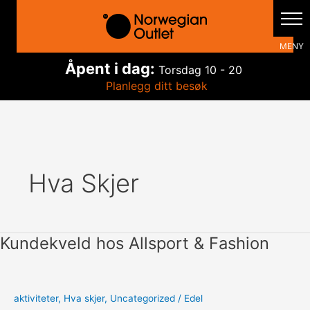
Hopp
rett
til
innholdet
Åpent i dag:
Torsdag
10 - 20
Planlegg ditt besøk
Hva Skjer
Kundekveld hos Allsport & Fashion
aktiviteter
,
Hva skjer
,
Uncategorized
/
Edel