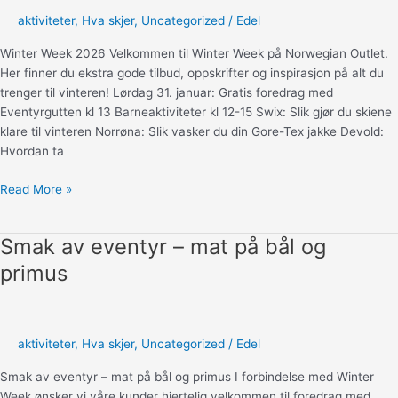
aktiviteter
,
Hva skjer
,
Uncategorized
/
Edel
Winter Week 2026 Velkommen til Winter Week på Norwegian Outlet.
Her finner du ekstra gode tilbud, oppskrifter og inspirasjon på alt du
trenger til vinteren! Lørdag 31. januar: Gratis foredrag med
Eventyrgutten kl 13 Barneaktiviteter kl 12-15 Swix: Slik gjør du skiene
klare til vinteren Norrøna: Slik vasker du din Gore-Tex jakke Devold:
Hvordan ta
Winter
Read More »
Week
2026
Smak av eventyr – mat på bål og
primus
aktiviteter
,
Hva skjer
,
Uncategorized
/
Edel
Smak av eventyr – mat på bål og primus I forbindelse med Winter
Week ønsker vi våre kunder hjertelig velkommen til foredrag med