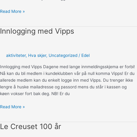
Oppskrift:
Read More »
Claus
Adventskalender
Innlogging med Vipps
aktiviteter
,
Hva skjer
,
Uncategorized
/
Edel
Innlogging med Vipps Dagene med lange innmeldingsskjema er forbi!
Nå kan du bli medlem i kundeklubben vår på null komma Vipps! Er du
allerede medlem kan du enkelt logge inn med Vipps. Du trenger ikke
lengre å huske mailadresse og passord mens du står i kassen og
køen vokser fort bak deg. NB! Er du
Innlogging
Read More »
med
Vipps
Le Creuset 100 år