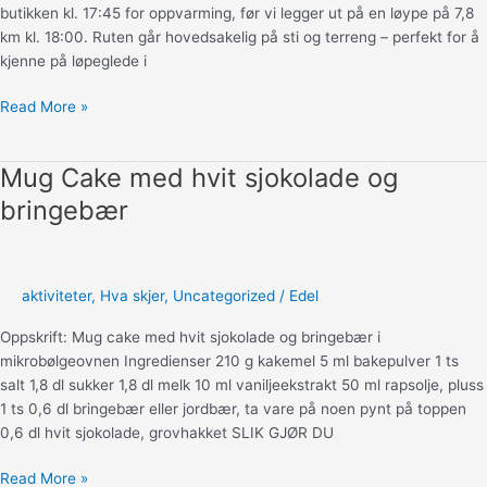
butikken kl. 17:45 for oppvarming, før vi legger ut på en løype på 7,8
km kl. 18:00. Ruten går hovedsakelig på sti og terreng – perfekt for å
kjenne på løpeglede i
Norrøna
Read More »
Løp
og
Mug Cake med hvit sjokolade og
Shop
bringebær
aktiviteter
,
Hva skjer
,
Uncategorized
/
Edel
Oppskrift: Mug cake med hvit sjokolade og bringebær i
mikrobølgeovnen Ingredienser 210 g kakemel 5 ml bakepulver 1 ts
salt 1,8 dl sukker 1,8 dl melk 10 ml vaniljeekstrakt 50 ml rapsolje, pluss
1 ts 0,6 dl bringebær eller jordbær, ta vare på noen pynt på toppen
0,6 dl hvit sjokolade, grovhakket SLIK GJØR DU
Mug
Read More »