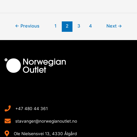
Cake
med
hvit
sjokolade
Post
←
Previous
1
2
3
4
Next
→
og
pagination
bringebær
+47 480 44 361
stavanger@norwegianoutlet.no
Ole Nielsensvei 13, 4330 Ålgård