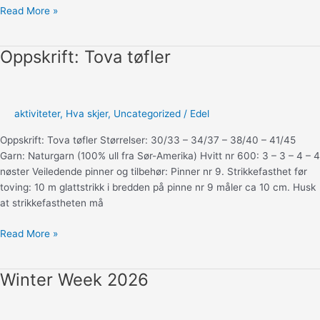
Slik
Read More »
tar
du
Oppskrift: Tova tøfler
vare
på
strikkegenseren
aktiviteter
,
Hva skjer
,
Uncategorized
/
Edel
Oppskrift: Tova tøfler Størrelser: 30/33 – 34/37 – 38/40 – 41/45
Garn: Naturgarn (100% ull fra Sør-Amerika) Hvitt nr 600: 3 – 3 – 4 – 4
nøster Veiledende pinner og tilbehør: Pinner nr 9. Strikkefasthet før
toving: 10 m glattstrikk i bredden på pinne nr 9 måler ca 10 cm. Husk
at strikkefastheten må
Oppskrift:
Read More »
Tova
tøfler
Winter Week 2026