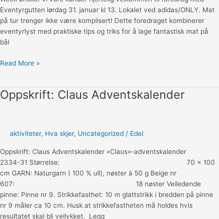
Eventyrgutten lørdag 31. januar kl 13. Lokalet ved adidas/ONLY. Mat
på tur trenger ikke være komplisert! Dette foredraget kombinerer
eventyrlyst med praktiske tips og triks for å lage fantastisk mat på
bål
Smak
Read More »
av
eventyr
Oppskrift: Claus Adventskalender
–
mat
på
bål
aktiviteter
,
Hva skjer
,
Uncategorized
/
Edel
og
primus
Oppskrift: Claus Adventskalender «Claus»-adventskalender
2334-31 Størrelse: 70 x 100
cm GARN: Naturgarn ( 100 % ull), nøster à 50 g Beige nr
607: 18 nøster Veiledende
pinne: Pinne nr 9. Strikkefasthet: 10 m glattstrikk i bredden på pinne
nr 9 måler ca 10 cm. Husk at strikkefastheten må holdes hvis
resultatet skal bli vellykket. Legg