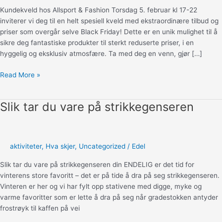
Kundekveld hos Allsport & Fashion Torsdag 5. februar kl 17-22
inviterer vi deg til en helt spesiell kveld med ekstraordinære tilbud og
priser som overgår selve Black Friday! Dette er en unik mulighet til å
sikre deg fantastiske produkter til sterkt reduserte priser, i en
hyggelig og eksklusiv atmosfære. Ta med deg en venn, gjør […]
Kundekveld
Read More »
hos
Allsport
Slik tar du vare på strikkegenseren
&
Fashion
aktiviteter
,
Hva skjer
,
Uncategorized
/
Edel
Slik tar du vare på strikkegenseren din ENDELIG er det tid for
vinterens store favoritt – det er på tide å dra på seg strikkegenseren.
Vinteren er her og vi har fylt opp stativene med digge, myke og
varme favoritter som er lette å dra på seg når gradestokken antyder
frostrøyk til kaffen på vei