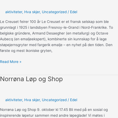
aktiviteter
,
Hva skjer
,
Uncategorized
/
Edel
Le Creuset feirer 100 år Le Creuset er et fransk selskap som ble
grunnlagt i 1925 i landsbyen Fresnoy-le-Grand i Nord-Frankrike. To
belgiske gründere, Armand Desaegher (en metallurg) og Octave
Aubecq (en emaljeekspert), kombinerte sin kunnskap for å lage
støpejernsgryter med fargerik emalje – en nyhet på den tiden. Den
første og mest ikoniske gryten,
Le
Read More »
Creuset
100
Norrøna Løp og Shop
år
aktiviteter
,
Hva skjer
,
Uncategorized
/
Edel
Norrøna Løp og Shop 9. oktober kl 17.45 Bli med på en sosial og
inspirerende løpetur sammen med andre løpeglade! Vi møtes i