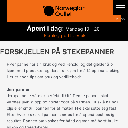
Hopp
rett
til
innholdet
Åpent i dag:
Mandag
10 - 20
Planlegg ditt besøk
FORSKJELLEN PÅ STEKEPANNER
Hver panne har sin bruk og vedlikehold, og det gjelder å bli
kjent med produktet og dens funksjon for å få optimal steking.
Her er noen tips om bruk og vedlikehold:
Jernpanner
Jernpannene våre er perfekt til biff. Denne pannen skal
varmes jevnlig opp og holder godt på varmen. Husk å ha nok
olje eller smør i pannen for at maten ikke skal sette seg fast.
Etter hver bruk skal pannen smøres for å oppnå best mulig
resultat. Pannen bør vaskes for hånd og man må helst bruke
silikon og treredskaper.