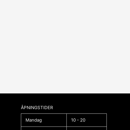
ÅPNINGSTIDER​
Mandag
10 - 20