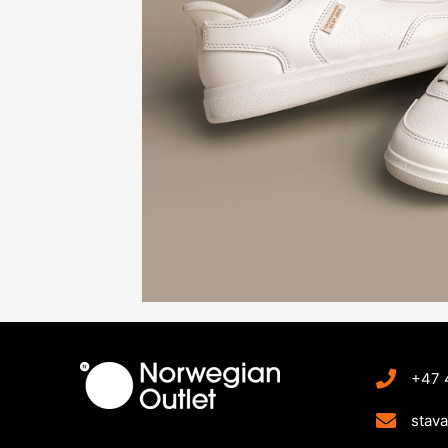
+47 
stav