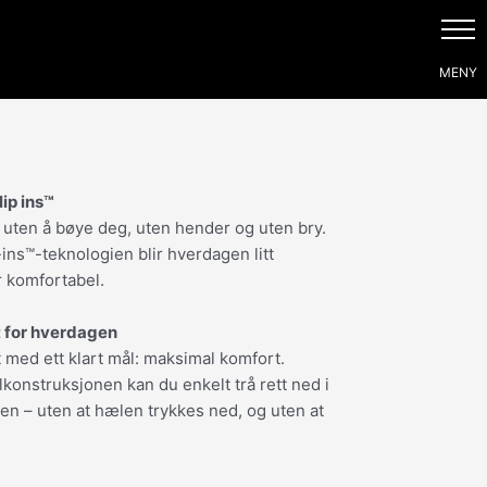
ip ins™
t uten å bøye deg, uten hender og uten bry.
ns™-teknologien blir hverdagen litt
r komfortabel.
t for hverdagen
t med ett klart mål: maksimal komfort.
onstruksjonen kan du enkelt trå rett ned i
en – uten at hælen trykkes ned, og uten at