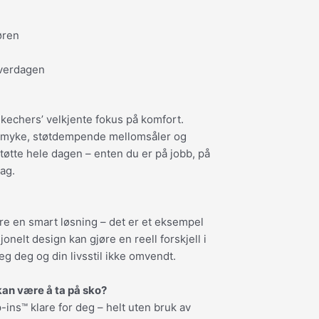
øren
hverdagen
echers’ velkjente fokus på komfort.
 myke, støtdempende mellomsåler og
tøtte hele dagen – enten du er på jobb, på
dag.
re en smart løsning – det er et eksempel
nelt design kan gjøre en reell forskjell i
g deg og din livsstil ikke omvendt.
kan være å ta på sko?
ins™ klare for deg – helt uten bruk av