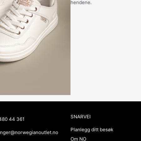
hendene.
SNARVEI
480 44 361
Planlegg ditt besøk
anger@norwegianoutlet.no
Om NO