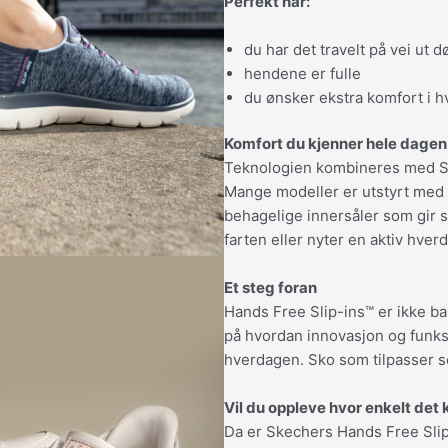
Perfekt når:
du har det travelt på vei ut d
hendene er fulle
du ønsker ekstra komfort i 
Komfort du kjenner hele dagen
Teknologien kombineres med Sk
Mange modeller er utstyrt med
behagelige innersåler som gir s
farten eller nyter en aktiv hver
Et steg foran
Hands Free Slip-ins™ er ikke ba
på hvordan innovasjon og funksjo
hverdagen. Sko som tilpasser se
Vil du oppleve hvor enkelt det 
Da er Skechers Hands Free Slip-