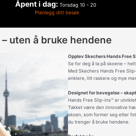
Åpent i dag:
Torsdag
10 - 20
Planlegg ditt besøk
ne – uten å bruke hendene
Opplev Skechers Hands Free Sl
Se for deg å ta på skoene – hel
Med Skechers Hands Free Slip-i
enklere, litt raskere og mye me
Designet for bevegelse – skap
Hands Free Slip-ins™ er utvikle
Takket være den innovative hælk
skoen, som former seg etter fot
du trenger å bruke hendene.