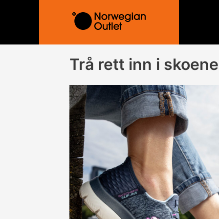
Hopp
rett
til
innholdet
Trå rett inn i skoe