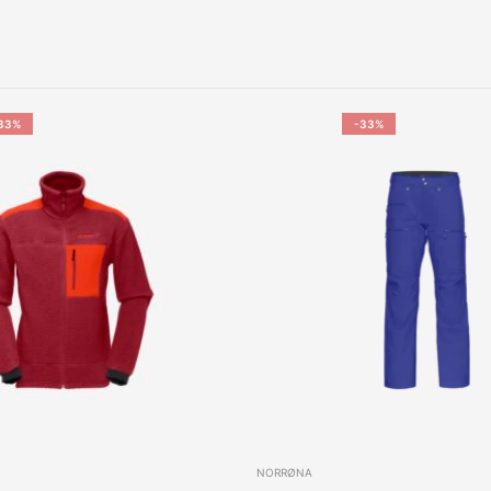
33%
-33%
NORRØNA