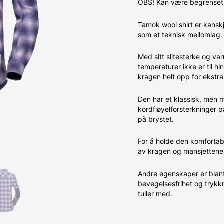
OBS! Kan være begrenset 
Tamok wool shirt er kans
som et teknisk mellomlag.
Med sitt slitesterke og va
temperaturer ikke er til hi
kragen helt opp for ekstra
Den har et klassisk, men 
kordfløyelforsterkninger
på brystet.
For å holde den komfortabe
av kragen og mansjettene
Andre egenskaper er blant
bevegelsesfrihet og trykkn
tuller med.