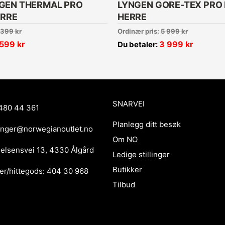
GEN THERMAL PRO
LYNGEN GORE-TEX PRO
ERRE
HERRE
 399
kr
Ordinær pris:
5 999
kr
 599
kr
3 999
kr
Du betaler:
SNARVEI
480 44 361
Planlegg ditt besøk
anger@norwegianoutlet.no
Om NO
ielsensvei 13, 4330 Ålgård
Ledige stillinger
Butikker
er/hittegods: 404 30 968
Tilbud