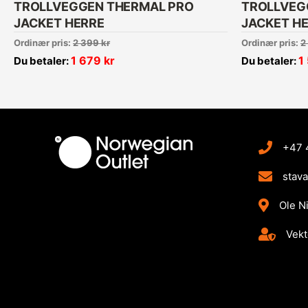
TROLLVEGGEN THERMAL PRO
TROLLVEG
JACKET HERRE
JACKET H
Ordinær pris:
2 399
kr
Ordinær pris:
2
1 679
kr
1
Du betaler:
Du betaler:
+47 
stav
Ole N
Vekt