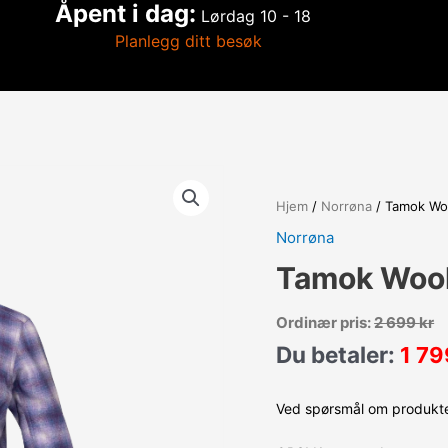
Åpent i dag:
Lørdag
10 - 18
Planlegg ditt besøk
Hjem
/
Norrøna
/ Tamok Wo
Norrøna
Tamok Wool
Ordinær pris:
2 699
kr
Du betaler:
1 7
Ved spørsmål om produktet