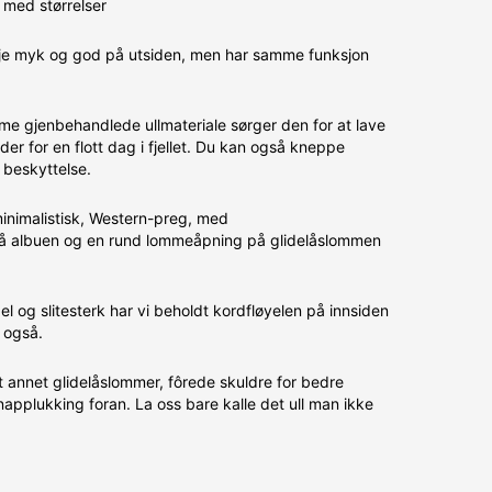
med størrelser
kje myk og god på utsiden, men har samme funksjon
rme gjenbehandlede ullmateriale sørger den for at lave
nder for en flott dag i fjellet. Du kan også kneppe
 beskyttelse.
minimalistisk, Western-preg, med
 på albuen og en rund lommeåpning på glidelåslommen
l og slitesterk har vi beholdt kordfløyelen på innsiden
 også.
 annet glidelåslommer, fôrede skuldre for bedre
applukking foran. La oss bare kalle det ull man ikke