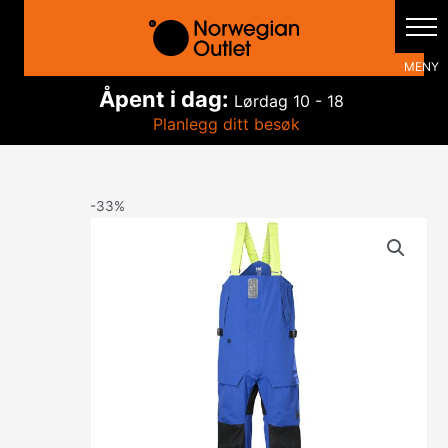
Hopp
rett
til
innholdet
Åpent i dag:
Lørdag
10 - 18
Planlegg ditt besøk
-33%