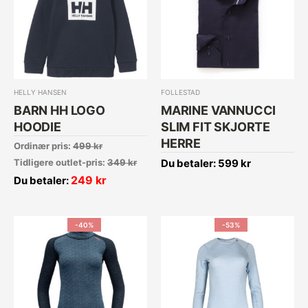
HELLY HANSEN
FOLLESTAD
BARN HH LOGO
MARINE VANNUCCI
HOODIE
SLIM FIT SKJORTE
HERRE
Ordinær pris:
499
kr
Tidligere outlet-pris:
349
kr
Du betaler:
599
kr
249
kr
Du betaler:
-40%
-53%