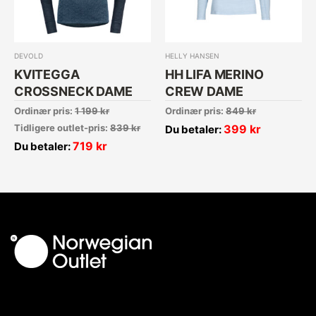
DEVOLD
HELLY HANSEN
KVITEGGA
HH LIFA MERINO
CROSSNECK DAME
CREW DAME
Ordinær pris:
1 199
kr
Ordinær pris:
849
kr
Tidligere outlet-pris:
839
kr
399
kr
Du betaler:
719
kr
Du betaler: