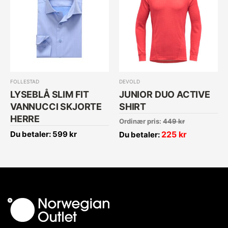
FOLLESTAD
DEVOLD
LYSEBLÅ SLIM FIT
JUNIOR DUO ACTIVE
VANNUCCI SKJORTE
SHIRT
HERRE
Ordinær pris:
449
kr
Du betaler:
599
kr
225
kr
Du betaler: