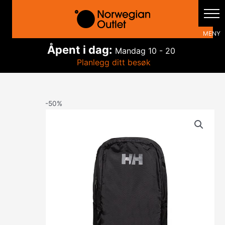
Hopp
rett
til
innholdet
Åpent i dag:
Mandag
10 - 20
Planlegg ditt besøk
-50%