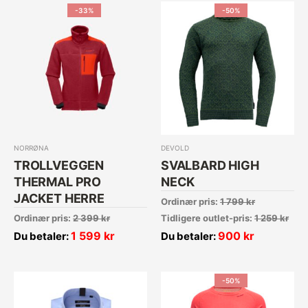
-33%
-50%
NORRØNA
DEVOLD
TROLLVEGGEN
SVALBARD HIGH
THERMAL PRO
NECK
JACKET HERRE
Ordinær pris:
1 799
kr
Ordinær pris:
2 399
kr
Tidligere outlet-pris:
1 259
kr
1 599
kr
900
kr
Du betaler:
Du betaler:
-50%