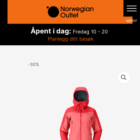
Hopp
rett
til
innholdet
Åpent i dag:
Fredag
10 - 20
Planlegg ditt besøk
-30%