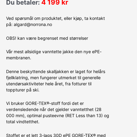
4 199
kr
Du betaler:
Ved spørsmål om produktet, eller kjøp, ta kontakt
på: algard@norrona.no
OBS! kan være begrenset med størrelser
Vår mest allsidige vanntette jakke den nye ePE-
membranen.
Denne beskyttende skalljakken er laget for helårs
fjellklatring, men fungerer utmerket til generelle
utendørsaktiviteter hele året, fra fotturer til
toppturer på ski.
Vi bruker GORE-TEX®-stoff fordi det er
verdensledende når det gjelder vanntetthet (28
000 mm), optimal pusteevne (RET Less than 13) og
total vindtetthet.
Stoffet er et lett 3-lags 30D ePE GORE-TEX® med