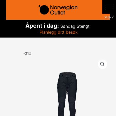
Hopp
rett
til
innholdet
Åpent i dag:
Søndag
Stengt
Planlegg ditt besøk
-31%