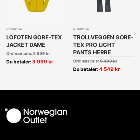
NORRØNA
NORRØNA
LOFOTEN GORE-TEX
TROLLVEGGEN GORE-
JACKET DAME
TEX PRO LIGHT
PANTS HERRE
Ordinær pris:
5 999
kr
3 999
kr
Ordinær pris:
6 499
kr
Du betaler:
4 549
kr
Du betaler: