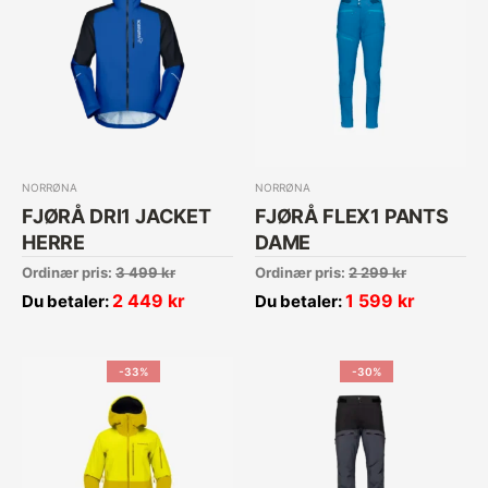
NORRØNA
NORRØNA
FJØRÅ DRI1 JACKET
FJØRÅ FLEX1 PANTS
HERRE
DAME
Ordinær pris:
3 499
kr
Ordinær pris:
2 299
kr
2 449
kr
1 599
kr
Du betaler:
Du betaler:
-33%
-30%