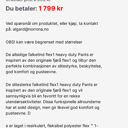
1 799
kr
Du betaler:
Ved spørsmål om produktet, eller kjøp, ta kontakt
på: algard@norrona.no
OBS! kan være begrenset med størrelser
De allsidige falketind flex1 heavy duty Pants er
inspirert av den originale fjørå flex1 og tilbyr den
perfekte kombinasjonen av slitestyrke, beskyttelse,
god komfort og pusteevne.
De slitesterke falketind flex1 heavy duty Pants er
inspirert av den originale fjørå flex1 og vil
sannsynligvis bli en favoritt for en rekke
utendørsaktiviteter. Disse funksjonelle allrounderne
har et solid design, men gir likevel god komfort og
pusteevne. D
e er laget i resirkulert, fleksibel polyester flex ™ 1-