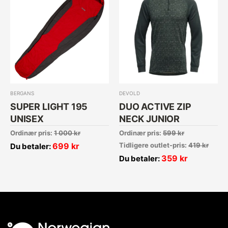
BERGANS
DEVOLD
SUPER LIGHT 195
DUO ACTIVE ZIP
UNISEX
NECK JUNIOR
Ordinær pris:
1 000
kr
Ordinær pris:
599
kr
699
kr
Tidligere outlet-pris:
419
kr
Du betaler:
359
kr
Du betaler: