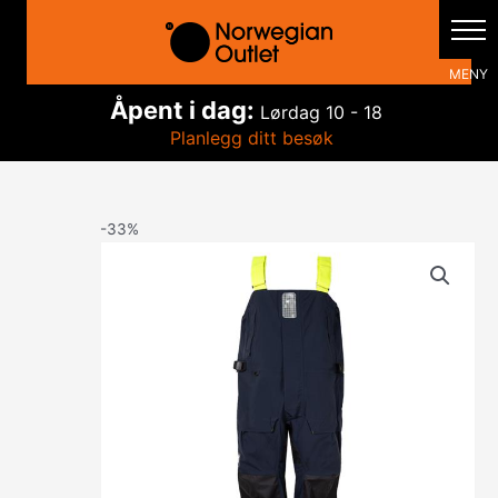
Hopp
rett
til
innholdet
Åpent i dag:
Lørdag
10 - 18
Planlegg ditt besøk
-33%