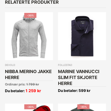
RELATERTE PRODUKTER
-30%
DEVOLD
FOLLESTAD
NIBBA MERINO JAKKE
MARINE VANNUCCI
HERRE
SLIM FIT SKJORTE
HERRE
Ordinær pris:
1 799
kr
1 259
kr
Du betaler:
599
kr
Du betaler:
-30%
-40%