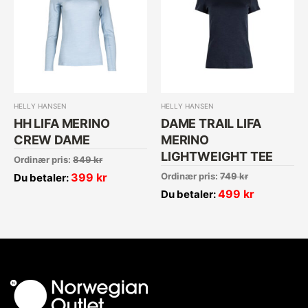
HELLY HANSEN
HELLY HANSEN
HH LIFA MERINO
DAME TRAIL LIFA
CREW DAME
MERINO
LIGHTWEIGHT TEE
Ordinær pris:
849
kr
399
kr
Ordinær pris:
749
kr
Du betaler:
499
kr
Du betaler: