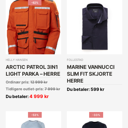
-62%
HELLY HANSEN
FOLLESTAD
ARCTIC PATROL 3IN1
MARINE VANNUCCI
LIGHT PARKA – HERRE
SLIM FIT SKJORTE
HERRE
Ordinær pris:
12 999
kr
Tidligere outlet-pris:
7 999
kr
Du betaler:
599
kr
4 999
kr
Du betaler:
-53%
-33%