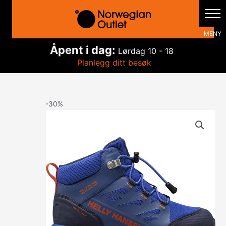
Hopp
rett
til
innholdet
Åpent i dag:
Lørdag
10 - 18
Planlegg ditt besøk
-30%