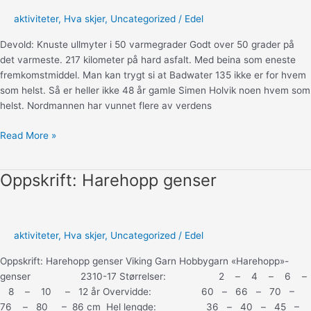
aktiviteter
,
Hva skjer
,
Uncategorized
/
Edel
Devold: Knuste ullmyter i 50 varmegrader Godt over 50 grader på
det varmeste. 217 kilometer på hard asfalt. Med beina som eneste
fremkomstmiddel. Man kan trygt si at Badwater 135 ikke er for hvem
som helst. Så er heller ikke 48 år gamle Simen Holvik noen hvem som
helst. Nordmannen har vunnet flere av verdens
Devold:
Read More »
Knuste
ullmyter
Oppskrift: Harehopp genser
i
50
varmegrader
aktiviteter
,
Hva skjer
,
Uncategorized
/
Edel
Oppskrift: Harehopp genser Viking Garn Hobbygarn «Harehopp»-
genser 2310-17 Størrelser: 2 – 4 – 6 –
8 – 10 – 12 år Overvidde: 60 – 66 – 70 –
76 – 80 – 86 cm Hel lengde: 36 – 40 – 45 –