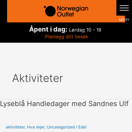
Hopp
rett
til
innholdet
Åpent i dag:
Lørdag
10 - 18
Planlegg ditt besøk
Aktiviteter
Lyseblå Handledager med Sandnes Ulf
aktiviteter
,
Hva skjer
,
Uncategorized
/
Edel