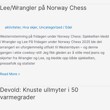
Lee/Wrangler på Norway Chess
aktiviteter
,
Hva skjer
,
Uncategorized
/
Edel
Westernstemning på fridagen under Norway Chess: Sjakkeliten kledd
i Wrangler og Lee På fridagen under Norway Chess 2025 ble det
arrangert en uforglemmelig utflukt til Westernbyen – og denne
gangen i ekte cowboy-stil! Jeg fikk gleden av å stille med jeans og
skjorter fra Wrangler og Lee, og kledde opp både sjakkeliten,
pressefolk og statister
Lee/Wrangler
Read More »
på
Norway
Devold: Knuste ullmyter i 50
Chess
varmegrader