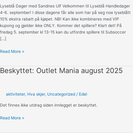
Lyseblå Dager med Sandnes Ulf Velkommen til Lyseblå Handledager
4-6. september! I disse dagene får alle som har på seg noe lyseblått
10% ekstra rabatt på kjøpet. NB! Kan ikke kombineres med VIP
kupong og gjelder ikke ONLY. Kommer det spillere? Klart det! På
fredag 5. september kl 13-15 kan du utfordre spillere til Subsoccer
[…]
Lyseblå
Read More »
Handledager
med
Beskyttet: Outlet Mania august 2025
Sandnes
Ulf
aktiviteter
,
Hva skjer
,
Uncategorized
/
Edel
Det finnes ikke utdrag siden innlegget er beskyttet.
Beskyttet:
Read More »
Outlet
Mania