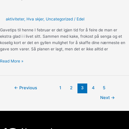
aktiviteter
,
Hva skjer
,
Uncategorized
/
Edel
Gavetips til henne I februar er det igjen tid for å feire de man er
ekstra glad i i livet sitt. Sammen med kake, frokost på senga og et
koselig kort er det en gyllen mulighet for å skaffe dine nærmeste en
gave som varer. Så planen er lagt, men det er ikke alltid er
Gavetips
Read More »
til
henne
Post
←
Previous
1
2
3
4
5
pagination
Next
→