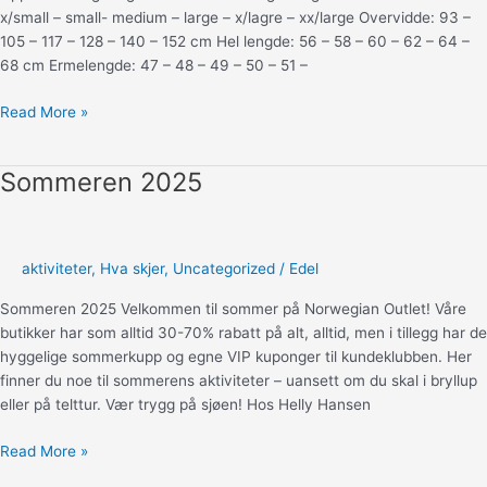
x/small – small- medium – large – x/lagre – xx/large Overvidde: 93 –
105 – 117 – 128 – 140 – 152 cm Hel lengde: 56 – 58 – 60 – 62 – 64 –
68 cm Ermelengde: 47 – 48 – 49 – 50 – 51 –
Oppskrift:
Read More »
Dagros
genser
Sommeren 2025
aktiviteter
,
Hva skjer
,
Uncategorized
/
Edel
Sommeren 2025 Velkommen til sommer på Norwegian Outlet! Våre
butikker har som alltid 30-70% rabatt på alt, alltid, men i tillegg har de
hyggelige sommerkupp og egne VIP kuponger til kundeklubben. Her
finner du noe til sommerens aktiviteter – uansett om du skal i bryllup
eller på telttur. Vær trygg på sjøen! Hos Helly Hansen
Sommeren
Read More »
2025