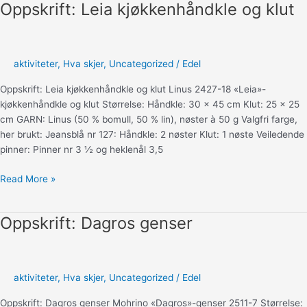
Oppskrift: Leia kjøkkenhåndkle og klut
august
2025
aktiviteter
,
Hva skjer
,
Uncategorized
/
Edel
Oppskrift: Leia kjøkkenhåndkle og klut Linus 2427-18 «Leia»-
kjøkkenhåndkle og klut Størrelse: Håndkle: 30 x 45 cm Klut: 25 x 25
cm GARN: Linus (50 % bomull, 50 % lin), nøster à 50 g Valgfri farge,
her brukt: Jeansblå nr 127: Håndkle: 2 nøster Klut: 1 nøste Veiledende
pinner: Pinner nr 3 ½ og heklenål 3,5
Oppskrift:
Read More »
Leia
kjøkkenhåndkle
Oppskrift: Dagros genser
og
klut
aktiviteter
,
Hva skjer
,
Uncategorized
/
Edel
Oppskrift: Dagros genser Mohrino «Dagros»-genser 2511-7 Størrelse: