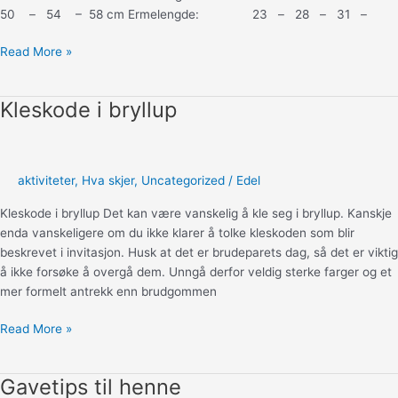
50 – 54 – 58 cm Ermelengde: 23 – 28 – 31 –
Oppskrift:
Read More »
Harehopp
genser
Kleskode i bryllup
aktiviteter
,
Hva skjer
,
Uncategorized
/
Edel
Kleskode i bryllup Det kan være vanskelig å kle seg i bryllup. Kanskje
enda vanskeligere om du ikke klarer å tolke kleskoden som blir
beskrevet i invitasjon. Husk at det er brudeparets dag, så det er viktig
å ikke forsøke å overgå dem. Unngå derfor veldig sterke farger og et
mer formelt antrekk enn brudgommen
Kleskode
Read More »
i
bryllup
Gavetips til henne