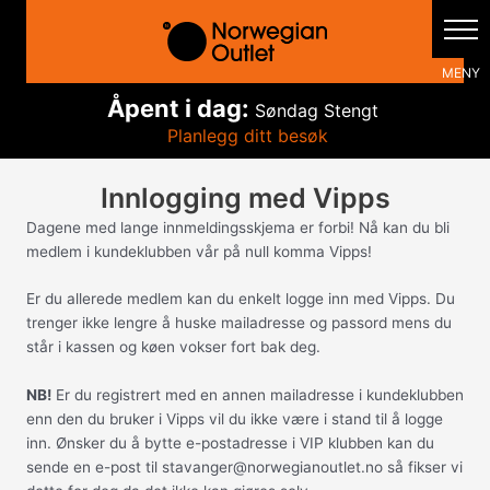
Hopp
rett
til
innholdet
Åpent i dag:
Søndag
Stengt
Planlegg ditt besøk
Innlogging med Vipps
Dagene med lange innmeldingsskjema er forbi! Nå kan du bli
medlem i kundeklubben vår på null komma Vipps!
Er du allerede medlem kan du enkelt logge inn med Vipps. Du
trenger ikke lengre å huske mailadresse og passord mens du
står i kassen og køen vokser fort bak deg.
NB!
Er du registrert med en annen mailadresse i kundeklubben
enn den du bruker i Vipps vil du ikke være i stand til å logge
inn. Ønsker du å bytte e-postadresse i VIP klubben kan du
sende en e-post til stavanger@norwegianoutlet.no så fikser vi