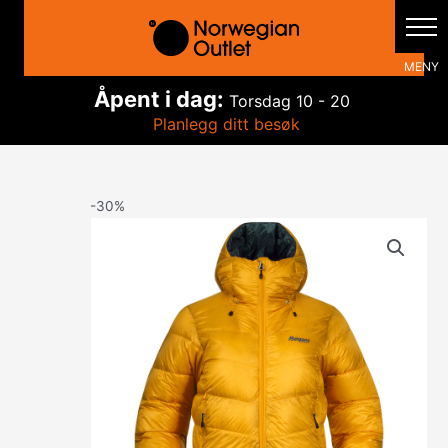
Hopp
rett
til
innholdet
Åpent i dag:
Torsdag
10 - 20
Planlegg ditt besøk
-30%