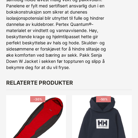
Panelene er fylt med sertifisert ansvarlig dun i en
bokskonstruksjon som sikrer at dunenes
isolasjonspotensial blir utnyttet til fulle og hindrer
dannelse av kuldebroer. Pertex Quantum®-
materialet er vindtett og vannavvisende. Høy,
beskyttende krage og hjelmtilpasset hette gir
perfekt beskyttelse av hals og hode. Skulder- og
sidesømmene er forskjøvet for å hindre slitasje og
øke komforten ved bæring av sekk. Pakk Senja
Down W Jacket i sekken før toppturen og slipp å
bekymre deg for at du vil fryse.
RELATERTE PRODUKTER
-30%
-50%