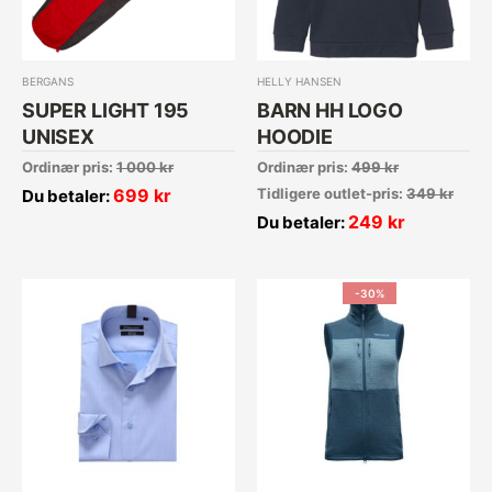
BERGANS
HELLY HANSEN
SUPER LIGHT 195
BARN HH LOGO
UNISEX
HOODIE
Ordinær pris:
1 000
kr
Ordinær pris:
499
kr
699
kr
Tidligere outlet-pris:
349
kr
Du betaler:
249
kr
Du betaler:
-30%