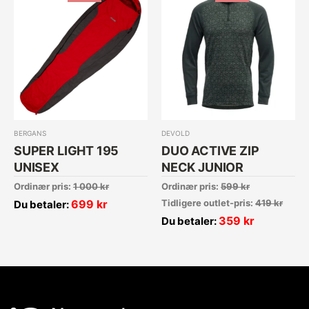
BERGANS
DEVOLD
SUPER LIGHT 195
DUO ACTIVE ZIP
UNISEX
NECK JUNIOR
Ordinær pris:
1 000
kr
Ordinær pris:
599
kr
699
kr
Tidligere outlet-pris:
419
kr
Du betaler:
359
kr
Du betaler: