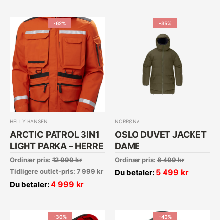
-62%
-35%
HELLY HANSEN
NORRØNA
ARCTIC PATROL 3IN1
OSLO DUVET JACKET
LIGHT PARKA – HERRE
DAME
Ordinær pris:
12 999
kr
Ordinær pris:
8 499
kr
Tidligere outlet-pris:
7 999
kr
5 499
kr
Du betaler:
4 999
kr
Du betaler:
-30%
-40%