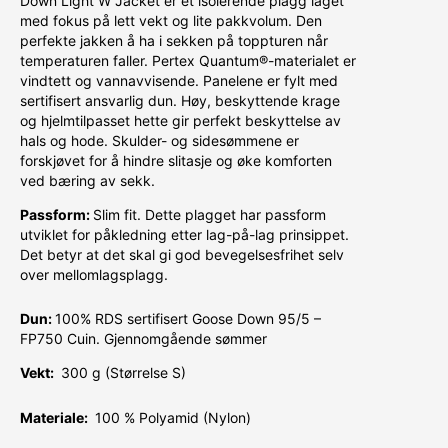
Down Light W Jacket er et isolerende plagg laget
med fokus på lett vekt og lite pakkvolum. Den
perfekte jakken å ha i sekken på toppturen når
temperaturen faller. Pertex Quantum®-materialet er
vindtett og vannavvisende. Panelene er fylt med
sertifisert ansvarlig dun. Høy, beskyttende krage
og hjelmtilpasset hette gir perfekt beskyttelse av
hals og hode. Skulder- og sidesømmene er
forskjøvet for å hindre slitasje og øke komforten
ved bæring av sekk.
Passform:
Slim fit. Dette plagget har passform
utviklet for påkledning etter lag-på-lag prinsippet.
Det betyr at det skal gi god bevegelsesfrihet selv
over mellomlagsplagg.
Dun:
100% RDS sertifisert Goose Down 95/5 –
FP750 Cuin. Gjennomgående sømmer
Vekt:
300 g (Størrelse S)
Materiale:
100 % Polyamid (Nylon)