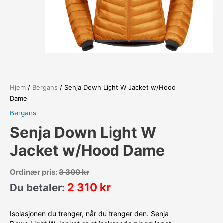
Hjem
/
Bergans
/ Senja Down Light W Jacket w/Hood
Dame
Bergans
Senja Down Light W
Jacket w/Hood Dame
Ordinær pris:
3 300
kr
2 310
kr
Du betaler:
Isolasjonen du trenger, når du trenger den. Senja