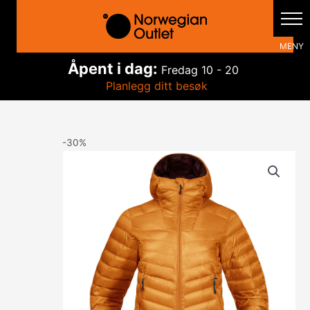
Hopp
rett
til
innholdet
Åpent i dag:
Fredag
10 - 20
Planlegg ditt besøk
-30%