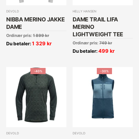
DEVOLD
HELLY HANSEN
NIBBA MERINO JAKKE
DAME TRAIL LIFA
DAME
MERINO
LIGHTWEIGHT TEE
Ordinær pris:
1 899
kr
1 329
kr
Ordinær pris:
749
kr
Du betaler:
499
kr
Du betaler:
-40%
-30%
DEVOLD
DEVOLD