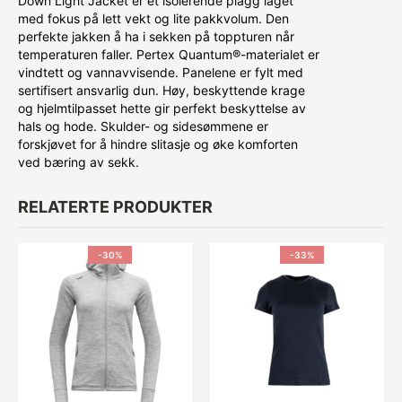
Down Light Jacket er et isolerende plagg laget
med fokus på lett vekt og lite pakkvolum. Den
perfekte jakken å ha i sekken på toppturen når
temperaturen faller. Pertex Quantum®-materialet er
vindtett og vannavvisende. Panelene er fylt med
sertifisert ansvarlig dun. Høy, beskyttende krage
og hjelmtilpasset hette gir perfekt beskyttelse av
hals og hode. Skulder- og sidesømmene er
forskjøvet for å hindre slitasje og øke komforten
ved bæring av sekk.
RELATERTE PRODUKTER
-30%
-33%