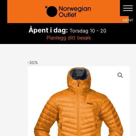
Hopp
rett
til
innholdet
Åpent i dag:
Torsdag
10 - 20
Planlegg ditt besøk
-30%