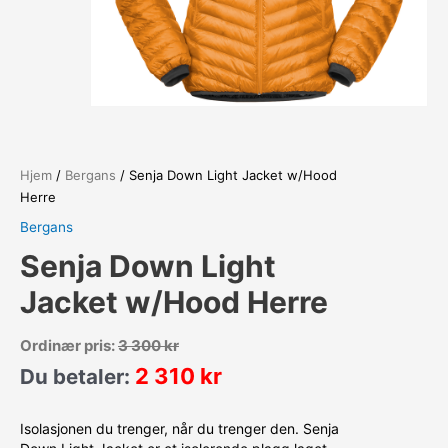
Hjem
/
Bergans
/ Senja Down Light Jacket w/Hood
Herre
Bergans
Senja Down Light
Jacket w/Hood Herre
Ordinær pris:
3 300
kr
2 310
kr
Du betaler:
Isolasjonen du trenger, når du trenger den. Senja