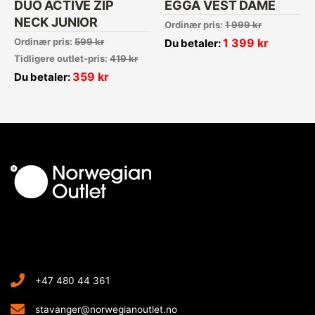
DUO ACTIVE ZIP
EGGA VEST DAME
NECK JUNIOR
Ordinær pris:
1 999
kr
Ordinær pris:
599
kr
1 399
kr
Du betaler:
Tidligere outlet-pris:
419
kr
359
kr
Du betaler:
+47 480 44 361
stavanger@norwegianoutlet.no