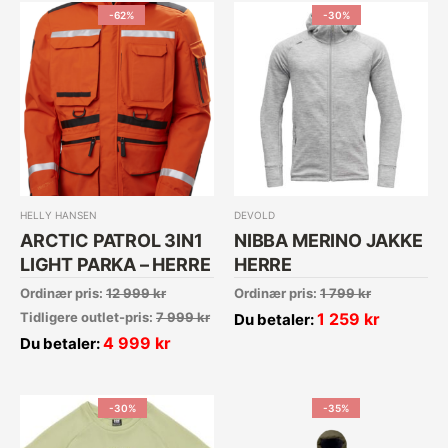
-62%
-30%
HELLY HANSEN
DEVOLD
ARCTIC PATROL 3IN1
NIBBA MERINO JAKKE
LIGHT PARKA – HERRE
HERRE
Ordinær pris:
12 999
kr
Ordinær pris:
1 799
kr
Tidligere outlet-pris:
7 999
kr
1 259
kr
Du betaler:
4 999
kr
Du betaler:
-30%
-35%