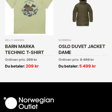
HELLY HANSEN
NORRØNA
BARN MARKA
OSLO DUVET JACKET
TECHNIC T-SHIRT
DAME
Ordinær pris:
299
kr
Ordinær pris:
8 499
kr
209
kr
5 499
kr
Du betaler:
Du betaler: