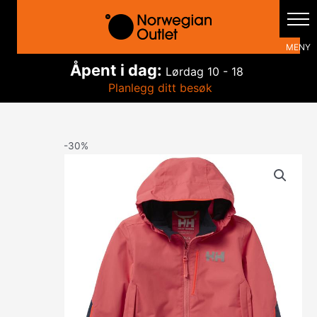
Hopp
rett
til
innholdet
Åpent i dag:
Lørdag
10 - 18
Planlegg ditt besøk
-30%