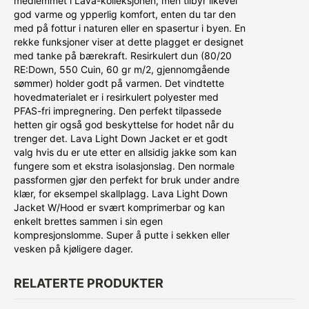
medlemmet i Lava-kolleksjonen, men tilbyr likevel
god varme og ypperlig komfort, enten du tar den
med på fottur i naturen eller en spasertur i byen. En
rekke funksjoner viser at dette plagget er designet
med tanke på bærekraft. Resirkulert dun (80/20
RE:Down, 550 Cuin, 60 gr m/2, gjennomgående
sømmer) holder godt på varmen. Det vindtette
hovedmaterialet er i resirkulert polyester med
PFAS-fri impregnering. Den perfekt tilpassede
hetten gir også god beskyttelse for hodet når du
trenger det. Lava Light Down Jacket er et godt
valg hvis du er ute etter en allsidig jakke som kan
fungere som et ekstra isolasjonslag. Den normale
passformen gjør den perfekt for bruk under andre
klær, for eksempel skallplagg. Lava Light Down
Jacket W/Hood er svært komprimerbar og kan
enkelt brettes sammen i sin egen
kompresjonslomme. Super å putte i sekken eller
vesken på kjøligere dager.
RELATERTE PRODUKTER