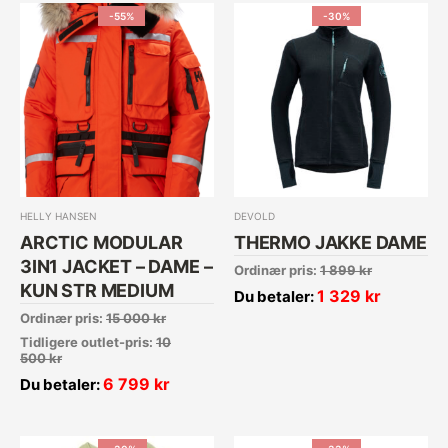
-55%
-30%
HELLY HANSEN
DEVOLD
ARCTIC MODULAR
THERMO JAKKE DAME
3IN1 JACKET – DAME –
Ordinær pris:
1 899
kr
KUN STR MEDIUM
1 329
kr
Du betaler:
Ordinær pris:
15 000
kr
Tidligere outlet-pris:
10
500
kr
6 799
kr
Du betaler: