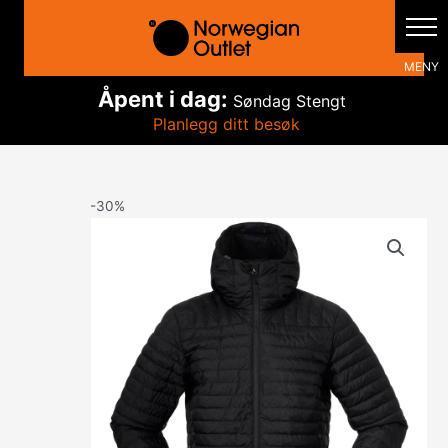
Hopp
rett
til
innholdet
Åpent i dag:
Søndag
Stengt
Planlegg ditt besøk
-30%