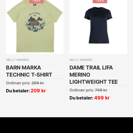
-30%
-33%
HELLY HANSEN
HELLY HANSEN
BARN MARKA
DAME TRAIL LIFA
TECHNIC T-SHIRT
MERINO
LIGHTWEIGHT TEE
Ordinær pris:
299
kr
209
kr
Ordinær pris:
749
kr
Du betaler:
499
kr
Du betaler: