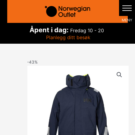
Hopp
rett
til
innholdet
Åpent i dag:
Fredag
10 - 20
Planlegg ditt besøk
-43%