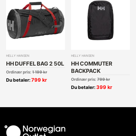
HELLY HANSEN
HELLY HANSEN
HH DUFFEL BAG 2 50L
HH COMMUTER
BACKPACK
Ordinær pris:
1 199
kr
799
kr
Ordinær pris:
799
kr
Du betaler:
399
kr
Du betaler: