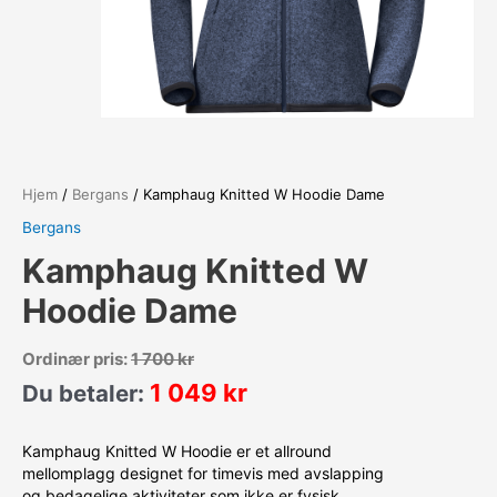
Hjem
/
Bergans
/ Kamphaug Knitted W Hoodie Dame
Bergans
Kamphaug Knitted W
Hoodie Dame
Ordinær pris:
1 700
kr
1 049
kr
Du betaler:
Kamphaug Knitted W Hoodie er et allround
mellomplagg designet for timevis med avslapping
og bedagelige aktiviteter som ikke er fysisk