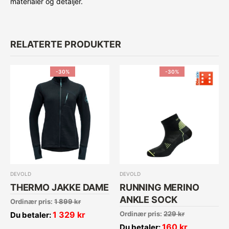
materialer og detaljer.
RELATERTE PRODUKTER
-30%
-30%
DEVOLD
DEVOLD
THERMO JAKKE DAME
RUNNING MERINO
ANKLE SOCK
Ordinær pris:
1 899
kr
1 329
kr
Ordinær pris:
229
kr
Du betaler:
160
kr
Du betaler: