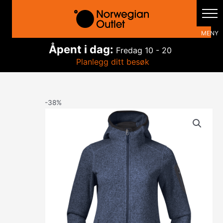
Hopp
rett
til
innholdet
Åpent i dag:
Fredag
10 - 20
Planlegg ditt besøk
-38%