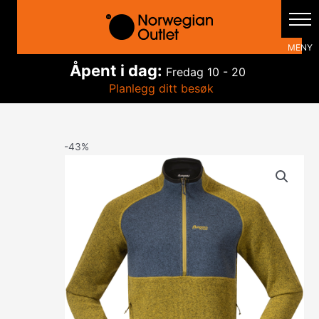
Hopp
rett
til
innholdet
Åpent i dag:
Fredag
10 - 20
Planlegg ditt besøk
-43%