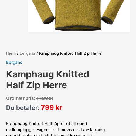
Hjem
/
Bergans
/ Kamphaug Knitted Half Zip Herre
Bergans
Kamphaug Knitted
Half Zip Herre
Ordinær pris:
1 400
kr
799
kr
Du betaler:
Kamphaug Knitted Half Zip er et allround
mellomplagg designet for timevis med avslapping
og bedagelige aktiviteter som ikke er fysisk