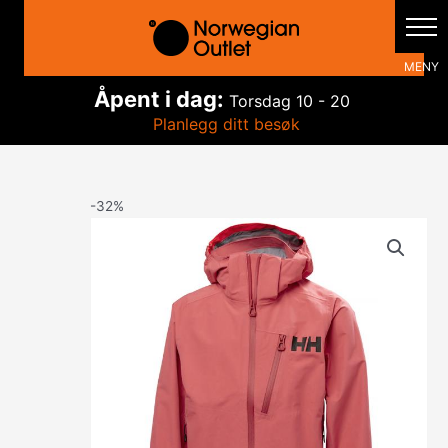
Hopp
rett
til
innholdet
Åpent i dag:
Torsdag
10 - 20
Planlegg ditt besøk
-32%