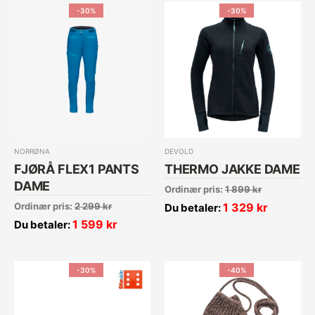
-30%
-30%
NORRØNA
DEVOLD
FJØRÅ FLEX1 PANTS
THERMO JAKKE DAME
DAME
Ordinær pris:
1 899
kr
Ordinær pris:
2 299
kr
1 329
kr
Du betaler:
1 599
kr
Du betaler:
-30%
-40%