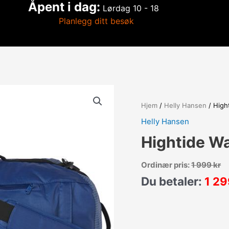
Åpent i dag:
Lørdag
10 - 18
Planlegg ditt besøk
Hjem
/
Helly Hansen
/ High
Helly Hansen
Hightide Wa
Ordinær pris:
1 999
kr
Du betaler:
1 2