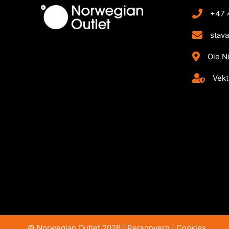
+47 
stav
Ole N
Vekt
© Norwegian Outlet 2026 |
Personvern
|
Cookies​