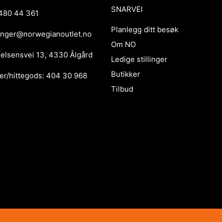
SNARVEI
480 44 361
Planlegg ditt besøk
anger@norwegianoutlet.no
Om NO
ielsensvei 13, 4330 Ålgård
Ledige stillinger
Butikker
er/hittegods: 404 30 968
Tilbud