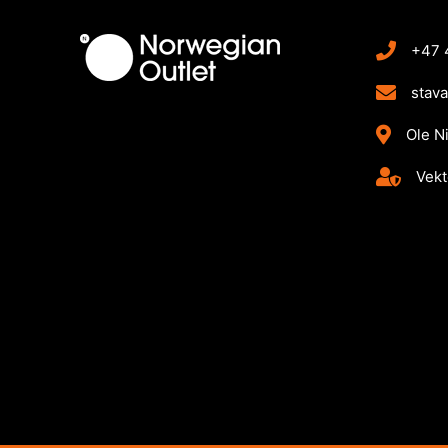
+47 
stav
Ole N
Vekt