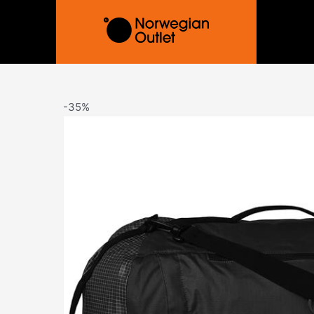
Hopp
rett
til
innholdet
-35%