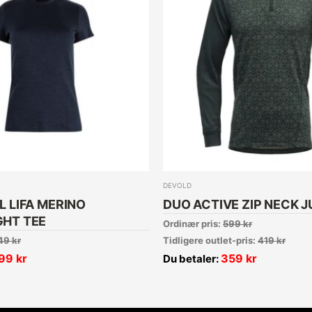
DEVOLD
L LIFA MERINO
DUO ACTIVE ZIP NECK J
GHT TEE
Ordinær pris:
599
kr
49
kr
Tidligere outlet-pris:
419
kr
99
kr
359
kr
Du betaler: