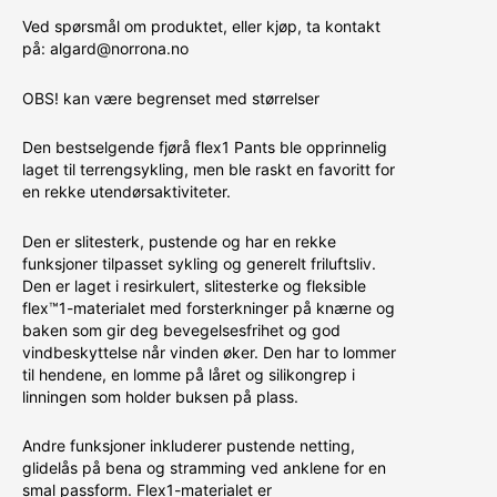
Ved spørsmål om produktet, eller kjøp, ta kontakt
på: algard@norrona.no
OBS! kan være begrenset med størrelser
Den bestselgende fjørå flex1 Pants ble opprinnelig
laget til terrengsykling, men ble raskt en favoritt for
en rekke utendørsaktiviteter.
Den er slitesterk, pustende og har en rekke
funksjoner tilpasset sykling og generelt friluftsliv.
Den er laget i resirkulert, slitesterke og fleksible
flex™1-materialet med forsterkninger på knærne og
baken som gir deg bevegelsesfrihet og god
vindbeskyttelse når vinden øker. Den har to lommer
til hendene, en lomme på låret og silikongrep i
linningen som holder buksen på plass.
Andre funksjoner inkluderer pustende netting,
glidelås på bena og stramming ved anklene for en
smal passform. Flex1-materialet er