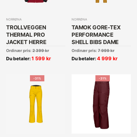
NORRØNA
NORRØNA
TROLLVEGGEN
TAMOK GORE-TEX
THERMAL PRO
PERFORMANCE
JACKET HERRE
SHELL BIBS DAME
Ordinær pris:
2 399
kr
Ordinær pris:
7 999
kr
1 599
kr
4 999
kr
Du betaler:
Du betaler:
-31%
-31%