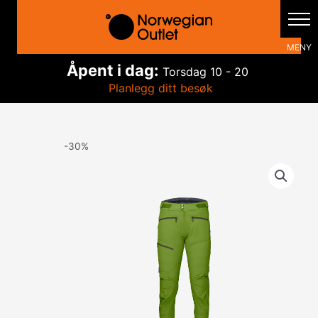
Hopp
rett
til
innholdet
Åpent i dag:
Torsdag
10 - 20
Planlegg ditt besøk
-30%