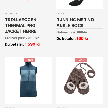
NORRØNA
DEVOLD
TROLLVEGGEN
RUNNING MERINO
THERMAL PRO
ANKLE SOCK
JACKET HERRE
Ordinær pris:
229
kr
Ordinær pris:
2 399
kr
160
kr
Du betaler:
1 599
kr
Du betaler:
-30%
-40%