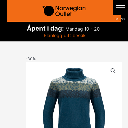
Hopp
rett
til
innholdet
Åpent i dag:
Mandag
10 - 20
Planlegg ditt besøk
-30%