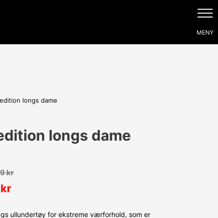
edition longs dame
edition longs dame
69
kr
9
kr
ags ullundertøy for ekstreme værforhold, som er