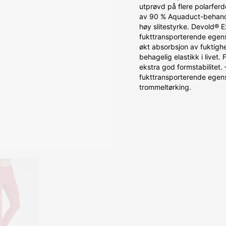
utprøvd på flere polarferd
av 90 % Aquaduct-behandl
høy slitestyrke. Devold® E
fukttransporterende egens
økt absorbsjon av fuktigh
behagelig elastikk i livet
ekstra god formstabilitet
fukttransporterende egens
trommeltørking.