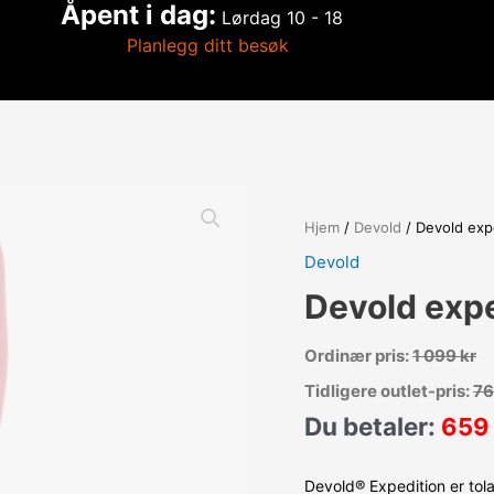
Åpent i dag:
Lørdag
10 - 18
Planlegg ditt besøk
Hjem
/
Devold
/ Devold exp
Devold
Devold exp
Ordinær pris:
1 099
kr
Tidligere outlet-pris:
7
Du betaler:
65
Devold® Expedition er tol