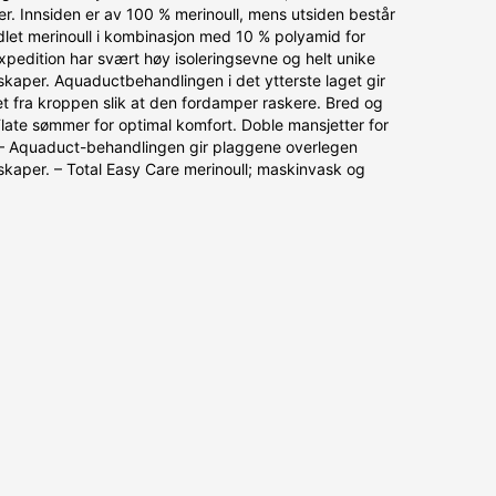
er. Innsiden er av 100 % merinoull, mens utsiden består
et merinoull i kombinasjon med 10 % polyamid for
xpedition har svært høy isoleringsevne og helt unike
kaper. Aquaductbehandlingen i det ytterste laget gir
et fra kroppen slik at den fordamper raskere. Bred og
. Flate sømmer for optimal komfort. Doble mansjetter for
. – Aquaduct-behandlingen gir plaggene overlegen
kaper. – Total Easy Care merinoull; maskinvask og