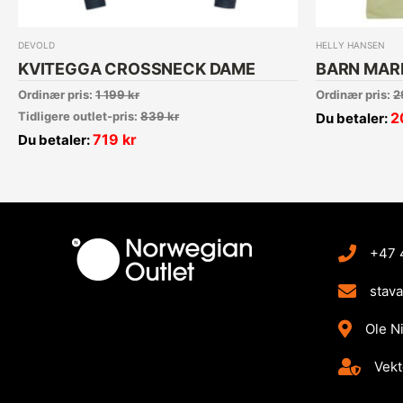
DEVOLD
HELLY HANSEN
KVITEGGA CROSSNECK DAME
BARN MARK
Ordinær pris:
1 199
kr
Ordinær pris:
2
Tidligere outlet-pris:
839
kr
2
Du betaler:
719
kr
Du betaler:
+47 
stav
Ole N
Vekt