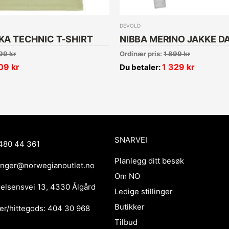
DEVOLD
A TECHNIC T-SHIRT
NIBBA MERINO JAKKE D
99
kr
Ordinær pris:
1 899
kr
09
kr
1 329
kr
Du betaler:
SNARVEI
480 44 361
Planlegg ditt besøk
anger@norwegianoutlet.no
Om NO
ielsensvei 13, 4330 Ålgård
Ledige stillinger
Butikker
er/hittegods: 404 30 968
Tilbud