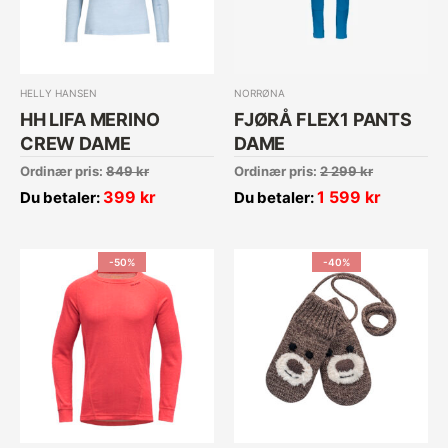
HELLY HANSEN
NORRØNA
HH LIFA MERINO
FJØRÅ FLEX1 PANTS
CREW DAME
DAME
Ordinær pris:
849
kr
Ordinær pris:
2 299
kr
399
kr
1 599
kr
Du betaler:
Du betaler:
-50%
-40%