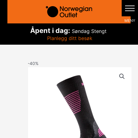
Hopp
rett
til
innholdet
Åpent i dag:
Søndag
Stengt
Planlegg ditt besøk
-40%