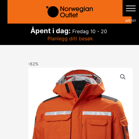
Hopp
rett
til
innholdet
Åpent i dag:
Fredag
10 - 20
Planlegg ditt besøk
-62%