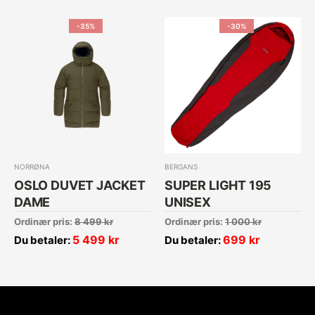
-35%
-30%
NORRØNA
BERGANS
OSLO DUVET JACKET
SUPER LIGHT 195
DAME
UNISEX
Ordinær pris:
8 499
kr
Ordinær pris:
1 000
kr
5 499
kr
699
kr
Du betaler:
Du betaler: