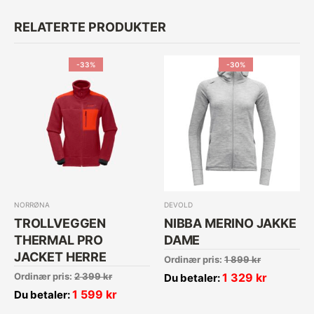
RELATERTE PRODUKTER
-33%
-30%
NORRØNA
DEVOLD
TROLLVEGGEN
NIBBA MERINO JAKKE
THERMAL PRO
DAME
JACKET HERRE
Ordinær pris:
1 899
kr
Ordinær pris:
2 399
kr
1 329
kr
Du betaler:
1 599
kr
Du betaler: