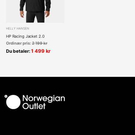
HELLY HANSEN
HP Racing Jacket 2.0
Ordinær pris:
2 199
kr
1 499
kr
Du betaler: