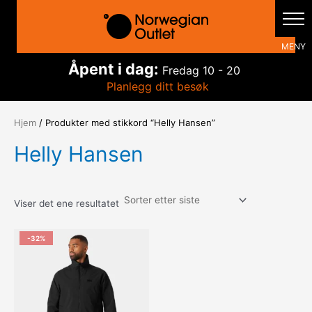
Hopp
rett
til
innholdet
Åpent i dag:
Fredag
10 - 20
Planlegg ditt besøk
Hjem
/ Produkter med stikkord “Helly Hansen”
Helly Hansen
Viser det ene resultatet
-32%