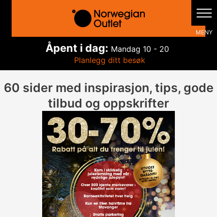
Hopp
rett
til
innholdet
Åpent i dag:
Mandag
10 - 20
Planlegg ditt besøk
60 sider med inspirasjon, tips, gode
tilbud og oppskrifter