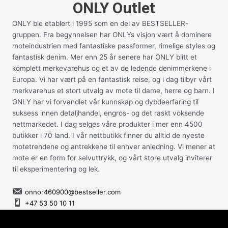
ONLY Outlet
ONLY ble etablert i 1995 som en del av BESTSELLER-
gruppen. Fra begynnelsen har ONLYs visjon vært å dominere
moteindustrien med fantastiske passformer, rimelige styles og
fantastisk denim. Mer enn 25 år senere har ONLY blitt et
komplett merkevarehus og et av de ledende denimmerkene i
Europa. Vi har vært på en fantastisk reise, og i dag tilbyr vårt
merkvarehus et stort utvalg av mote til dame, herre og barn. I
ONLY har vi forvandlet vår kunnskap og dybdeerfaring til
suksess innen detaljhandel, engros- og det raskt voksende
nettmarkedet. I dag selges våre produkter i mer enn 4500
butikker i 70 land. I vår nettbutikk finner du alltid de nyeste
motetrendene og antrekkene til enhver anledning. Vi mener at
mote er en form for selvuttrykk, og vårt store utvalg inviterer
til eksperimentering og lek.
onnor460900@bestseller.com
+47 53 50 10 11