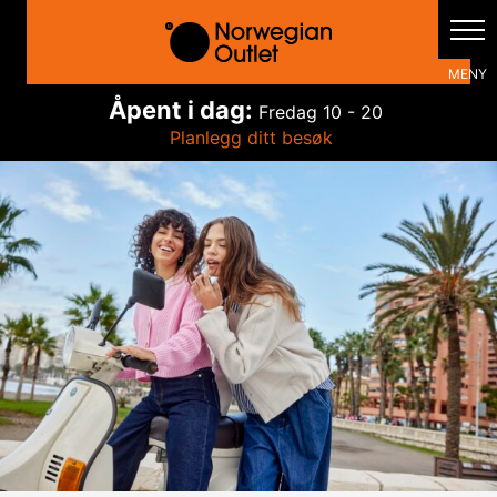
Hopp
rett
til
innholdet
Åpent i dag:
Fredag
10 - 20
Planlegg ditt besøk