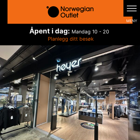
Hopp
rett
til
innholdet
Åpent i dag:
Mandag
10 - 20
Planlegg ditt besøk