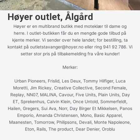
Høyer outlet, Ålgård
Høyer er en multibrand butikk med moteklær til dame og
herre. I outlet-butikken får du en mengde gode tilbud på
kjente merker. Vi sender over hele landet; for bestilling, ta
kontakt på outletstavanger@hoyer.no eller ring 941 92 786. Vi
setter stor pris på tilbakemelding fra våre kunder!
Merker:
Urban Pioneers, Frislid, Les Deux, Tommy Hilfiger, Luca
Moretti, Jim Rickey, Creative Collective, Second Female,
Replay, NN07, MALINA, Cavour, Five Units, Plain Units, Day
ET, Sprekenhus, Calvin Klein, Once Untold, Sommerfeldt,
Hailen, Gregers, Sui Ava, Norr, Day Birger Et Mikkelsen, Panos
Emporio, Amanda Christensen, Mono, Basic Apparel,
Maanesten, Tomorrow, Philipsons, Devali, Monte Napoleone,
Eton, Rails, The product, Dear Denier, Oroblu